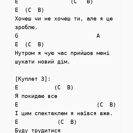
E                (C   B)          
E  (C  B)

Хочеш чи не хочеш ти, але я це 
зроблю.

G                        A                 
E  (C  B)

Нутром я чую час прийшов мені 
шукати новий дім.

[Куплет 3]:

E           (C  B)

Я покидаю все

E                        (C  B)

І цим спектаклем я наївся вже.

E            (C  B)

Буду трудитися
