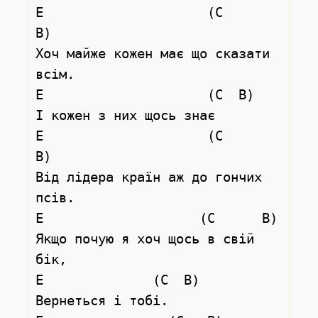
E                     (C       
B)

Хоч майже кожен має що сказати 
всім.

E                     (C  B)

І кожен з них щось знає

E                     (C      
B)

Від лідера країн аж до гончих 
псів.

E                    (C      B)

Якщо почую я хоч щось в свій 
бік,

E              (C  B)

Вернеться і тобі.
