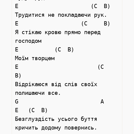
E                      (C  B)

Трудитися не покладаючи рук.

E                   (C     B)

Я стікаю кровю прямо перед 
господом

E           (C  B)

Моїм творцем

E                        (C         
B)

Відрікаюся від слів своїх 
полишаючи все.

G                         A                   
E   (C  B)

Безглуздість усього буття 