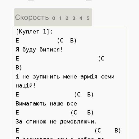
Скорость
0
1
2
3
4
5
[Куплет 1]:

E           (C  B)

Я буду битися!

E                       (C    
B)

і не зупинить мене армія семи 
націй!

E                (C  B)

Вимагають наше все

E               (C   B)

За спиною не домовляючи.

E                      (C    B)
