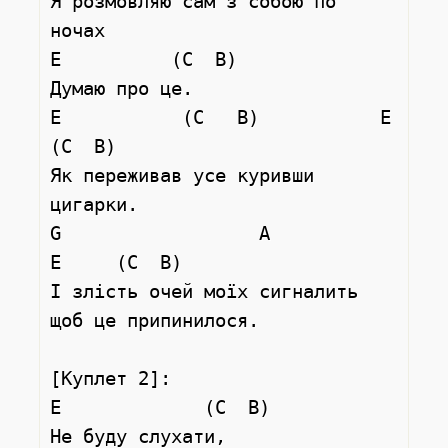
Я розмовляю сам з собою по 
ночах

E          (C  B)

Думаю про це.

E           (C   B)           E 
(C  B)

Як переживав усе куривши 
цигарки.

G                  A                     
E     (C  B)

І злість очей моїх сигналить 
щоб це припинилося.

[Куплет 2]:

E             (C  B)

Не буду слухати,
