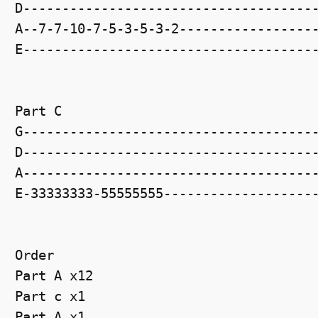
D--------------------------------------
A--7-7-10-7-5-3-5-3-2------------------
E--------------------------------------
Part C

G--------------------------------------
D--------------------------------------
A--------------------------------------
E-33333333-55555555--------------------
Order

Part A x12

Part c x1

Part A x1
