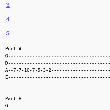
3
4
5
Part A

G--------------------------------------
D--------------------------------------
A--7-7-10-7-5-3-2----------------------
E--------------------------------------
Part B

G--------------------------------------