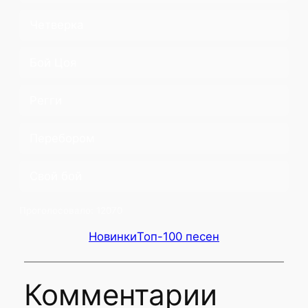
Четверка
Бой Цоя
Регги
Перебором
Свой бой
Проголосовало:
12070
Новинки
Топ-100 песен
Комментарии