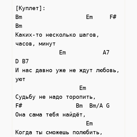
[Куплет]:

Bm                   Em     F#      
Bm

Каких-то несколько шагов, 
часов, минут

             Em           A7     
D B7

И нас давно уже не ждут любовь, 
уют

                   Em

Судьбу не надо торопить,

F#                Bm  Bm/A G

Она сама тебя найдёт,

                     Em

Когда ты сможешь полюбить,
