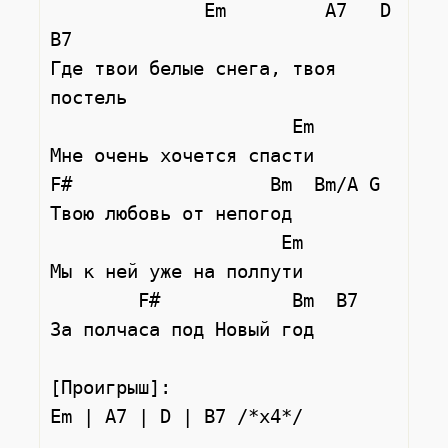
              Em         A7   D    
B7

Где твои белые снега, твоя 
постель

                      Em

Мне очень хочется спасти

F#                  Bm  Bm/A G

Твою любовь от непогод

                     Em

Мы к ней уже на полпути

        F#            Bm  B7

За полчаса под Новый год

[Проигрыш]:

Em | A7 | D | B7 /*x4*/
