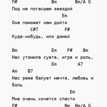
F#             Bm       Bm/A G

Под не погасшею звездой

                   Em

Она поможет нам дойти

       C#7          F#

Куда-нибудь, или домой

Bm             Em    F#    Bm

Нас утомила суета, игра и роль,

               Em        A7     
Am    B7

Нас реже балует мечта, любовь и 
боль

                      Em

Мне очень хочется спасти

F#                  Bm  Bm/A G
