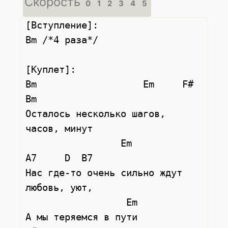
Скорость
0
1
2
3
4
5
[Вступление]:

Bm /*4 раза*/

[Куплет]:

Bm                   Em     F#       
Bm

Осталось несколько шагов, 
часов, минут

                 Em            
A7     D  B7

Нас где-то очень сильно ждут 
любовь, уют,

                  Em

А мы теряемся в пути
