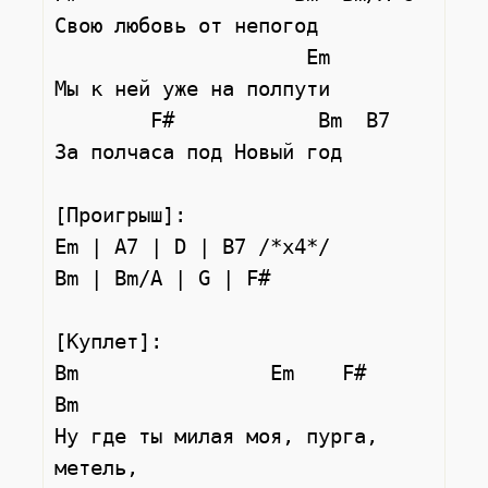
Свою любовь от непогод

                     Em

Мы к ней уже на полпути

        F#            Bm  B7

За полчаса под Новый год

[Проигрыш]:

Em | A7 | D | B7 /*x4*/

Bm | Bm/A | G | F#

[Куплет]:

Bm                Em    F#     
Bm

Ну где ты милая моя, пурга, 
метель,
