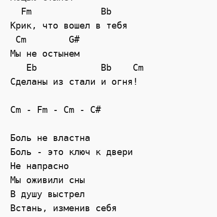
  Fm             Bb

Крик, что вошел в тебя

 Cm        G#

Мы не остынем

   Eb            Bb    Cm

Сделаны из стали и огня!

Cm - Fm - Cm - C#

Боль не властна

Боль - это ключ к двери

Не напрасно

Мы оживили сны

В душу выстрел

Встань, изменив себя
