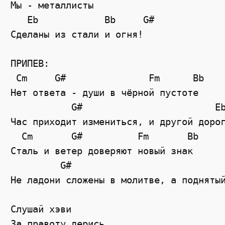
Мы - металлисты

   Eb            Bb     G#

Сделаны из стали и огня!

ПРИПЕВ:

 Cm     G#               Fm      Bb

Нет ответа - души в чёрной пустоте

           G#                        Eb
Час приходит измениться, и другой дорог
  Cm       G#          Fm       Bb

Сталь и ветер доверяют новый знак

         G#                            
Не ладони сложены в молитве, а поднятый
Слушай хэви

За правоту дерись
