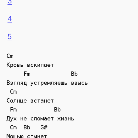
3
4
5
Cm

Кровь вскипает

     Fm            Bb

Взгляд устремляешь ввысь

 Cm

Солнце встанет

 Fm           Bb

Дух не сломает жизнь

 Cm  Bb   G#

Мощью стынет
