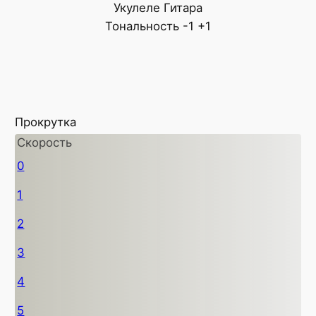
Укулеле
Гитара
Тональность
-1
+1
Прокрутка
Скорость
0
1
2
3
4
5