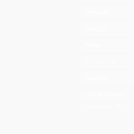
Четверка
Бой Цоя
Регги
Перебором
Свой бой
Показать результаты
Проголосовало:
12041