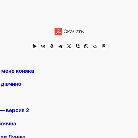
Скачать
в мене коняка
 дівчино
 — версия 2
ісячна
при Дунаю