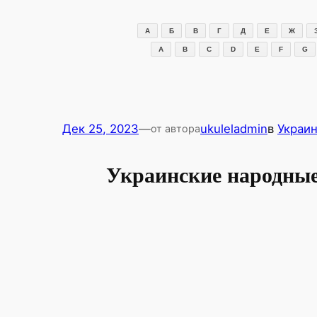
Перейти
к
А
Б
В
Г
Д
Е
Ж
содержимому
A
B
C
D
E
F
G
Дек 25, 2023
—
ukuleladmin
в
Украи
от автора
Украинские народные