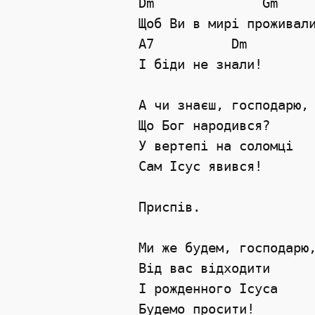
Dm              Gm     
Щоб Ви в мирі проживали
A7          Dm         
І біди не знали!       
А чи знаєш, господарю,

Що Бог народився?

У вертепі на соломці

Сам Ісус явився!

Приспів.

Ми же будем, господарю,
Від вас відходити

І рожденного Ісуса

Будемо просити!
