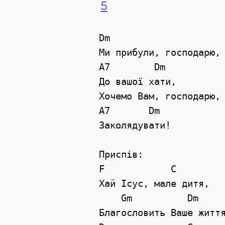
5
Dm

Ми прибули, господарю,

A7        Dm

До вашої хати,

Хочемо Вам, господарю,

A7       Dm

Заколядувати!

Приспів:

F            C

Хай Ісус, мале дитя,   
    Gm          Dm     
Благословить Ваше життя