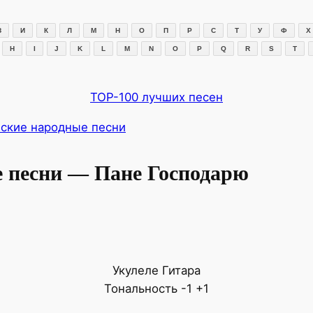
З
И
К
Л
М
Н
О
П
Р
С
Т
У
Ф
Х
H
I
J
K
L
M
N
O
P
Q
R
S
T
TOP-100 лучших песен
нские народные песни
 песни — Пане Господарю
Укулеле
Гитара
Тональность
-1
+1