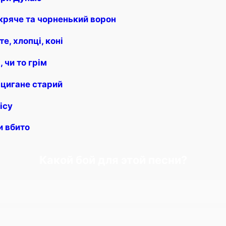
кряче та чорненький ворон
, хлопці, коні
 чи то грім
 цигане старий
ісу
и вбито
Какой бой для этой песни?