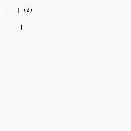
   |

     | (2)

   |

      |


