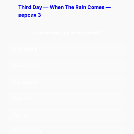
Third Day — When The Rain Comes —
версия 3
Какой бой для этой песни?
Шестерка
Восьмерка
Четверка
Бой Цоя
Регги
Перебором