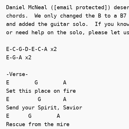
Daniel McNeal ([email protected]) dese
chords.  We only changed the B to a B7
and added the guitar solo.  If you kno
or need help on the solo, please let u
E-C-G-D-E-C-A x2
E-G-A x2
-Verse-
E
G
A
Set this place on fire
E
G
A
Send your Spirit, Savior
E
G
A
Rescue from the mire