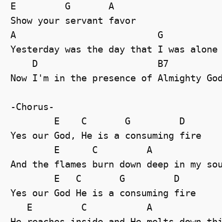
E
G
A
Show your servant favor
A
G
Yesterday was the day that I was alone
D
B7
Now I'm in the presence of Almighty Go
-Chorus-
E
C
G
D
Yes our God, He is a consuming fire
E
C
A
And the flames burn down deep in my so
E
C
G
D
Yes our God He is a consuming fire
E
C
A
He reaches inside and He melts down th