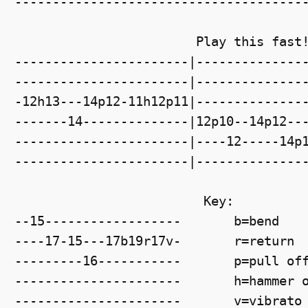
--------------------------------------
                        Play this fast
-----------------------|--------------
-----------------------|--------------
-12h13---14p12-11h12p11|--------------
-------14--------------|12p10--14p12--
-----------------------|----12-----14p
-----------------------|--------------
                         Key:
--15------------------       b=bend
----17-15---17b19r17v-       r=return
---------16-----------       p=pull of
----------------------       h=hammer 
----------------------       v=vibrato