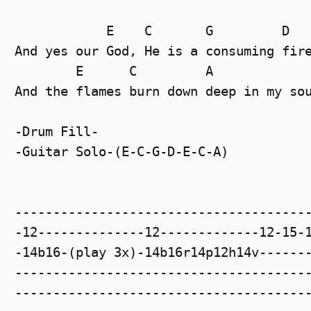
E
C
G
D
And yes our God, He is a consuming fir
E
C
A
And the flames burn down deep in my so
-Drum Fill-
-Guitar Solo-(E-C-G-D-E-C-A)
--------------------------------------
-12--------------12-------------12-15-
-14b16-(play 3x)-14b16r14p12h14v------
--------------------------------------
--------------------------------------