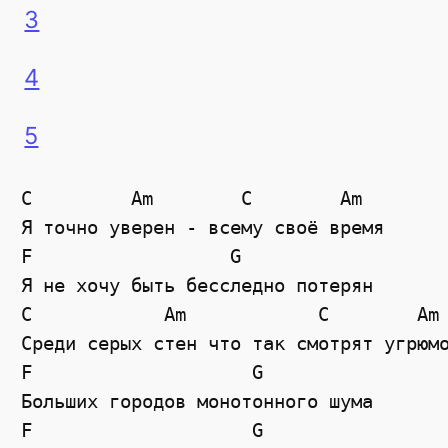
3
4
5
C         Am        C        Am

Я точно уверен - всему своё время

F                  G

Я не хочу быть бесследно потерян

C            Am            C        Am

Среди серых стен что так смотрят угрюмо
F                    G

Больших городов монотонного шума

F                    G
