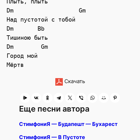
Плыть, плыть

Dm                   Gm

Над пустотой с тобой

Dm       Bb

Тишиною быть

Dm        Gm

Город мой

Скачать
Еще песни автора
СтимфониЯ — Будапешт — Бухарест
СтимфониЯ — В Пустоте