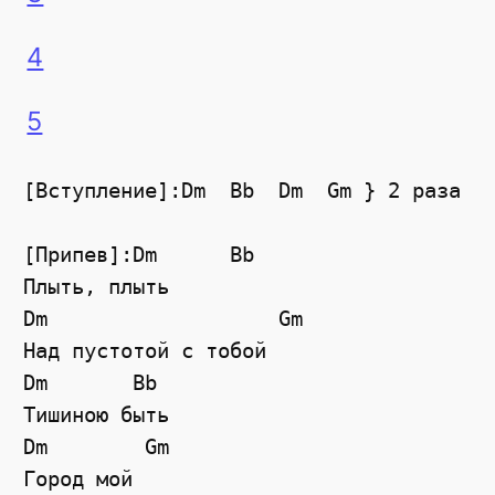
4
5
[Вступление]:Dm  Bb  Dm  Gm } 2 раза

[Припев]:Dm      Bb

Плыть, плыть

Dm                   Gm

Над пустотой с тобой

Dm       Bb

Тишиною быть

Dm        Gm

Город мой
