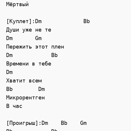
Мёртвый

[Куплет]:Dm             Bb

Души уже не те

Dm       Gm

Пережить этот плен

Dm            Bb

Времени в тебе

Dm

Хватит всем

Bb        Dm

Микрорентген

В час

[Проигрыш]:Dm    Bb    Gm
