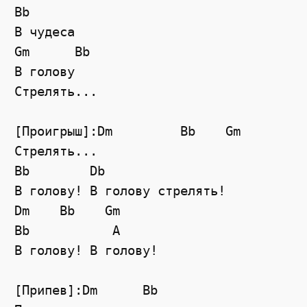
Bb

В чудеса

Gm      Bb

В голову

Стрелять...

[Проигрыш]:Dm         Bb    Gm

Стрелять...

Bb        Db

В голову! В голову стрелять!

Dm    Bb    Gm

Bb           A

В голову! В голову!

[Припев]:Dm      Bb
