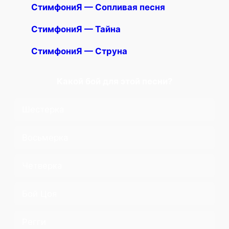
СтимфониЯ — Сопливая песня
СтимфониЯ — Тайна
СтимфониЯ — Струна
Какой бой для этой песни?
Шестерка
Восьмерка
Четверка
Бой Цоя
Регги