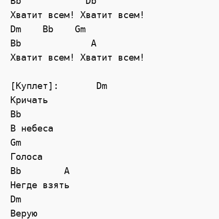
Bb            Db

Хватит всем! Хватит всем!

Dm    Bb    Gm

Bb             A

Хватит всем! Хватит всем!

[Куплет]:       Dm

Кричать

Bb

В небеса

Gm

Голоса

Bb        A

Негде взять

Dm

Верую
