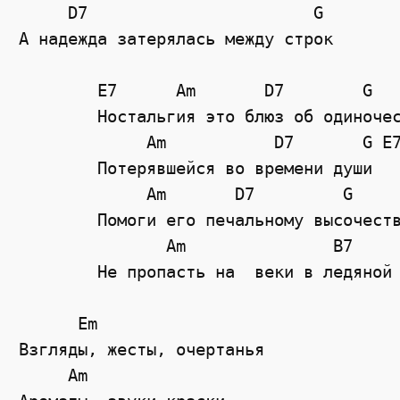
     D7                       G  

А надежда затерялась между строк

	E7      Am       D7        G     C

	Ностальгия это блюз об одиночестве 

	     Am           D7       G E7

	Потерявшейся во времени души

	     Am       D7         G     C

	Помоги его печальному высочеству

	       Am               B7       Em

	Не пропасть на  веки в ледяной тиши.

      Em

Взгляды, жесты, очертанья

     Am
