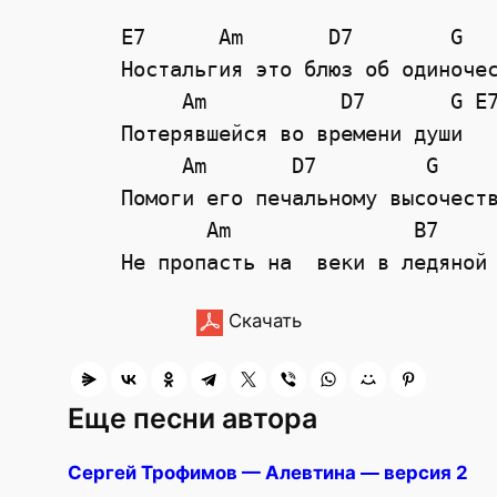
	E7      Am       D7        G     C

	Ностальгия это блюз об одиночестве 

	     Am           D7       G E7

	Потерявшейся во времени души

	     Am       D7         G     C

	Помоги его печальному высочеству

	       Am               B7       Em

Скачать
Еще песни автора
Сергей Трофимов — Алевтина — версия 2