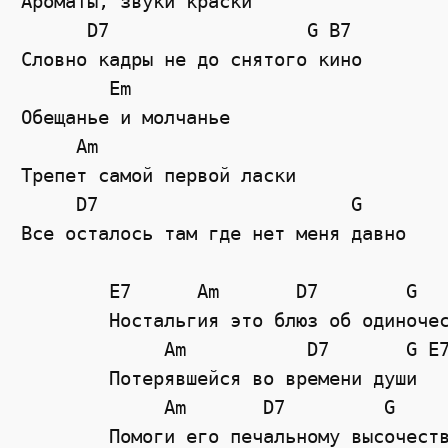
Ароматы, звуки краски

      D7                  G B7

Словно кадры не до снятого кино

        Em

Обещанье и молчанье

     Am

Трепет самой первой ласки 

     D7                       G  

Все осталось там где нет меня давно

	E7      Am       D7        G     C

	Ностальгия это блюз об одиночестве 

	     Am           D7       G E7

	Потерявшейся во времени души

	     Am       D7         G     C

	Помоги его печальному высочеству
