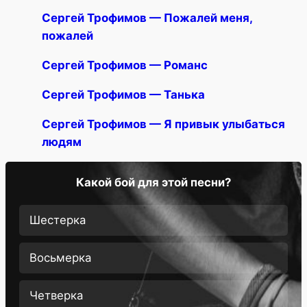
Сергей Трофимов — Пожалей меня,
пожалей
Сергей Трофимов — Романс
Сергей Трофимов — Танька
Сергей Трофимов — Я привык улыбаться
людям
Какой бой для этой песни?
Шестерка
Восьмерка
Четверка