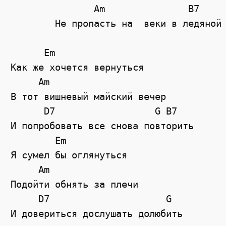
	       Am               B7       Em

	Не пропасть на  веки в ледяной тиши.

      Em

Как же хочется вернуться 

     Am

В тот вишневый майский вечер

      D7                  G B7

И попробовать все снова повторить

        Em

Я сумел бы оглянуться

     Am

Подойти обнять за плечи

     D7                     G  

И довериться дослушать долюбить 
