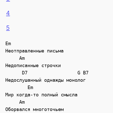
4
5
Em

Неотправленные письма

     Am

Недописанные строчки

      D7                  G B7

Недослушанный однажды монолог

        Em

Мир когда-то полный смысла

     Am

Оборвался многоточьем 
