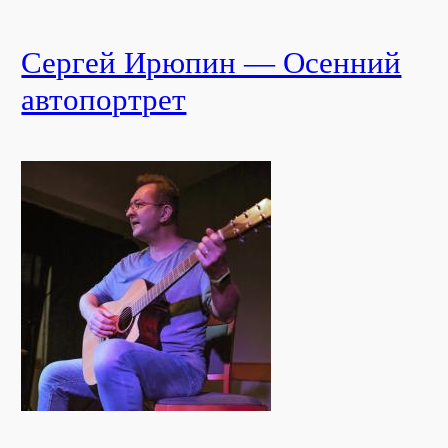
Сергей Ирюпин — Осенний
автопортрет