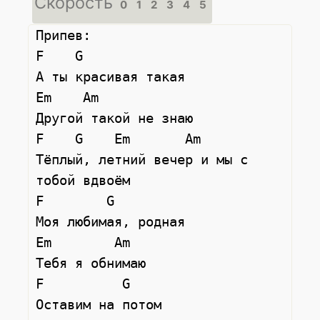
Скорость
0
1
2
3
4
5
Припев:

F    G

А ты красивая такая

Em    Am

Другой такой не знаю

F    G    Em       Am

Тёплый, летний вечер и мы с 
тобой вдвоём

F        G

Моя любимая, родная

Em        Am

Тебя я обнимаю

F          G

Оставим на потом 
