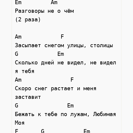
Em         Am

Разговоры не о чём

(2 раза)

Am            F

Засыпает снегом улицы, столицы

G            Em

Сколько дней не видел, не видел 
я тебя

Am               F

Скоро снег растает и меня 
заставит

G               Em

Бежать к тебе по лужам, Любимая 
Моя

F       G            Em
