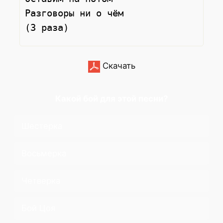
Разговоры ни о чём

Скачать
Какой бой для этой песни?
Шестерка
Восьмерка
Четверка
Бой Цоя