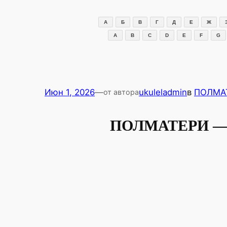
Перейти
к
А
Б
В
Г
Д
Е
Ж
содержимому
A
B
C
D
E
F
G
Июн 1, 2026
—
ukuleladmin
в
ПОЛМА
от автора
ПОЛМАТЕРИ — Я