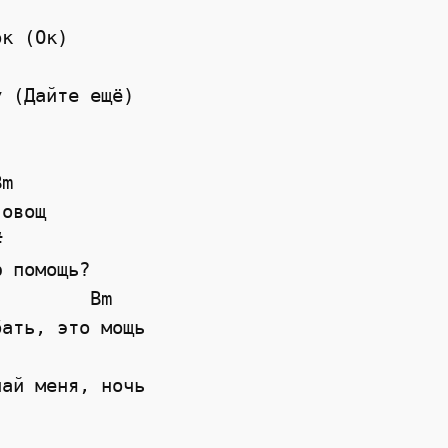
ок (Ок)
у (Дайте ещё)
Bm
 овощ
#
ю помощь?
Bm
бать, это мощь
чай меня, ночь