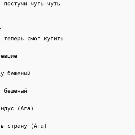
, постучи чуть-чуть
#
я теперь смог купить
уевшие
ду бешеный
у бешеный
индус (Ага)
 в страну (Ага)