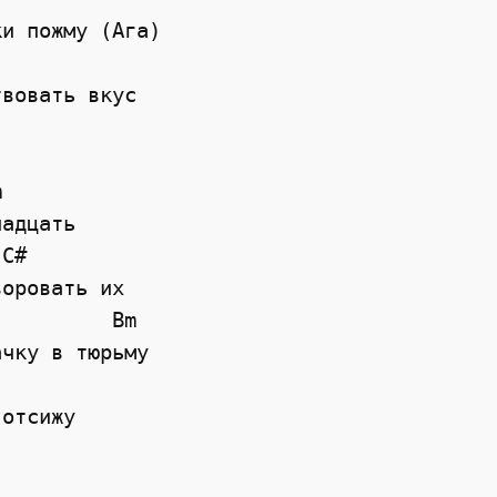
ки пожму (Ага)
твовать вкус
m
надцать
C#
воровать их
Bm
ачку в тюрьму
 отсижу