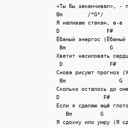
«Ты бы заканчивал», - 
Bm        /*G*/
Я наливаю стакан, а-а
D
F#
Ёбаный энергос (Ёбаный
Bm
G
Хватит насиловать серд
D
F#
Снова рисуют прогноз (
Bm
G
Сколько осталось до см
D
F#
Если я сделаю ещё глот
Bm
G
Я сдохну или умру (Я с