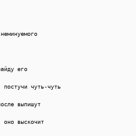
 неминуемого
найду его
, постучи чуть-чуть
после выпишут
, оно выскочит