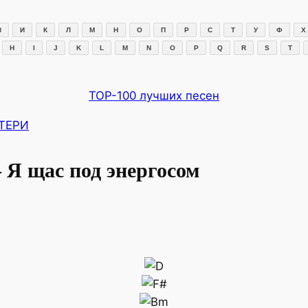
З
И
К
Л
М
Н
О
П
Р
С
Т
У
Ф
Х
H
I
J
K
L
M
N
O
P
Q
R
S
T
TOP-100 лучших песен
ТЕРИ
 щас под энергосом