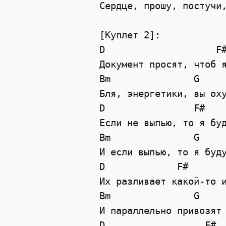
Сердце, прошу, постучи
[Куплет 2]:
D
F
Документ просят, чтоб 
Bm
G
Бля, энергетики, вы ох
D
F#
Если не выпью, то я бу
Bm
G
И если выпью, то я буд
D
F#
Их разливает какой-то 
Bm
G
И параллельно привозят
D
F#