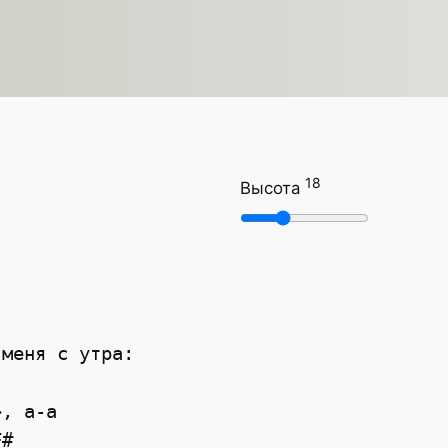
18
Высота
 меня с утра:
», а-а
F#