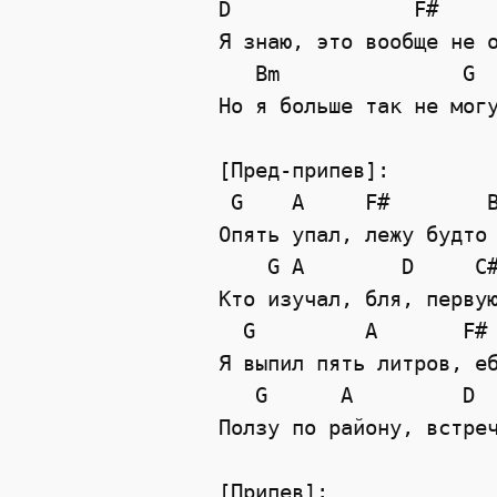
D
F#
Я знаю, это вообще не 
Bm
G
Но я больше так не мог
[Пред-припев]:
G
A
F#
Опять упал, лежу будто
G
A
D
C
Кто изучал, бля, перву
G
A
F#
Я выпил пять литров, е
G
A
D
Ползу по району, встре
[Припев]: