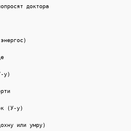
попросят доктора
 энергос)
це
У-у)
ерти
ок (У-у)
дохну или умру)