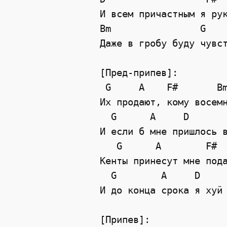
И всем причастным я ру
Bm
G
Даже в гробу буду чувс
[Пред-припев]:
G
A
F#
B
Их продают, кому восем
G
A
D
И если б мне пришлось 
G
A
F#
Кенты принесут мне под
G
A
D
И до конца срока я хуй
[Припев]: