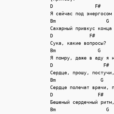
D
F#
Я сейчас под энергосом
Bm
G
Сахарный привкус конца
D
F#
Сука, какие вопросы?
Bm
G
Я помру, даже в аду я 
D
F#
Сердце, прошу, постучи
Bm
G
Сердце полечат врачи, 
D
F#
Бешеный сердечный ритм
Bm
G