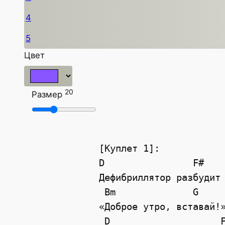
4
5
Цвет
20
Размер
[Куплет 1]:
D
F#
Дефибриллятор разбудит
Bm
G
«Доброе утро, вставай!
D