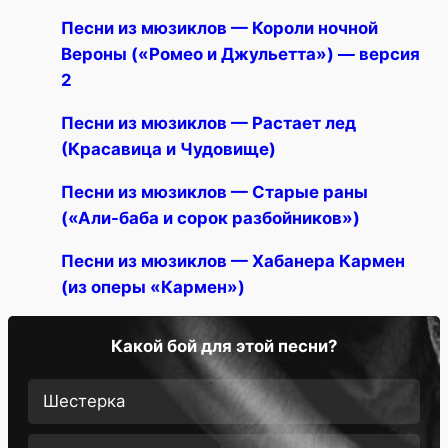
Песни из мюзиклов — Короли ночной
Вероны («Ромео и Джульетта») — версия
2
Песни из мюзиклов — Растает лед
(Красавица и Чудовище)
Песни из мюзиклов — Старые раны
(«Али-баба и сорок разбойников»)
Песни из мюзиклов — Хабанера Кармен
(из оперы «Кармен»)
Какой бой для этой песни?
Шестерка