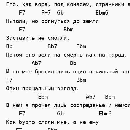
Его, как вора, под конвоем, стражники в
    F7     F+7  Gb          Ebm6

Пытали, но согнуться до земли 

    F7            Bbm

Заставить не смогли. 

Bb           Bb7      Ebm              
Потом его вели на смерть как на парад, 
        Ab7         Db                 
И он мне бросил лишь один печальный взг
F7                    Bbm

Один прощальный взгляд. 

          Ebm            Ab7   Bbm     
В нем я прочел лишь состраданье и немой
    F7          Gb           Ebm6

Как будто слали мне, а не ему 
