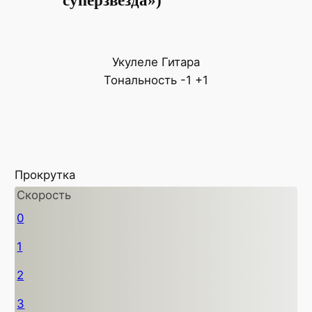
суперзвезда»)
Укулеле
Гитара
Тональность
-1
+1
Прокрутка
Скорость
0
1
2
3