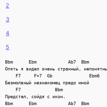
2
3
4
5
Bbm      Ebm            Ab7  Bbm       
Опять я видел очень странный, непонятны
    F7     F+7  Gb              Ebm6

Безмолвный незнакомец предо мной 

    F7             Bbm

Предстал, сойдя с икон. 

Bbm      Ebm            Ab7  Bbm       