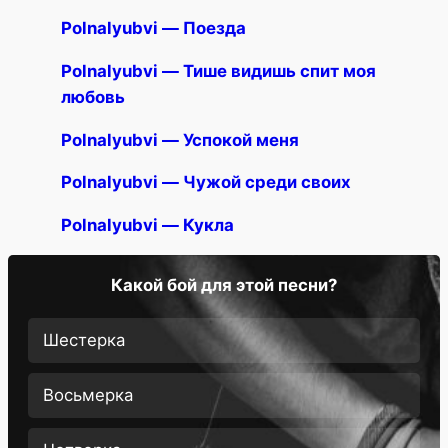
Polnalyubvi — Поезда
Polnalyubvi — Тише видишь спит моя
любовь
Polnalyubvi — Успокой меня
Polnalyubvi — Чужой среди своих
Polnalyubvi — Кукла
Какой бой для этой песни?
Шестерка
Восьмерка