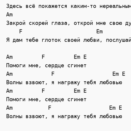
Здесь всё покажется каким-то нереальным
Am

Закрой скорей глаза, открой мне свою ду
    F                       Em

Я дам тебе глоток своей любви, послушай
Am         F         Em E

Помоги мне, сердце сгинет         

Am            F                  Em E

Волны взвоют, я награжу тебя любовью

Am         F         Em E

Помоги мне, сердце сгинет

Am           F                  Em E

Волны взвоют, я награжу тебя любовью
