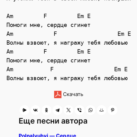
Am         F         Em E

Помоги мне, сердце сгинет         

Am            F                  Em E

Волны взвоют, я награжу тебя любовью

Am         F         Em E

Помоги мне, сердце сгинет

Am           F                  Em E

Скачать
Еще песни автора
Polnalyubvi — Сердце