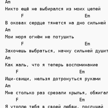
Am

Никто ещё не выбирался из моих цепей

      F                       Em

В оковах сердце тянется на дно сильней

Am

Мои моря огнём не потушить

      F                       Em

Захочешь выбраться, начну сильней душит
Am

Как жаль, что я теперь воспоминание

    F                       Em

Ищи-свищи, нельзя дотронуться руками

Am

Мне столько раз срезали крылья, обжигал
    F                       Em

Я утоплю тебя в своей любви, послушай
