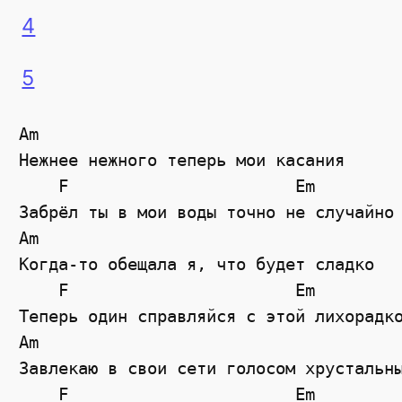
4
5
Am

Нежнее нежного теперь мои касания

    F                       Em

Забрёл ты в мои воды точно не случайно

Am

Когда-то обещала я, что будет сладко

    F                       Em

Теперь один справляйся с этой лихорадко
Am

Завлекаю в свои сети голосом хрустальны
    F                       Em
