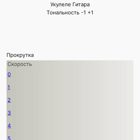
Укулеле
Гитара
Тональность
-1
+1
Прокрутка
Скорость
0
1
2
3
4
5