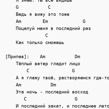
    Я знаю: ты всё видишь

    G           C

    Ведь я вижу это тоже

    Am        Em             G

    Поцелуй меня в последний раз

               C

    Как только сможешь

[Припев]:    Am           Dm

    Тёплый ветер гладит лицо

        C                G

    А я глажу твоё, растворяемся где-то
    Am           Dm

    Эта ночь - последний восход

       C                  G

    И последний закат, и последнее лето