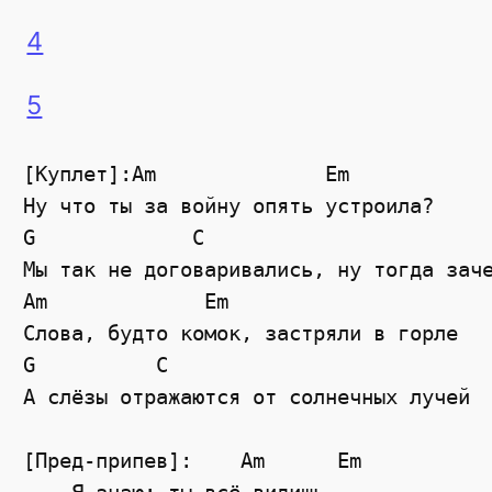
4
5
[Куплет]:Am              Em

Ну что ты за войну опять устроила?

G             C

Мы так не договаривались, ну тогда заче
Am             Em

Слова, будто комок, застряли в горле

G          C

А слёзы отражаются от солнечных лучей

[Пред-припев]:    Am      Em
