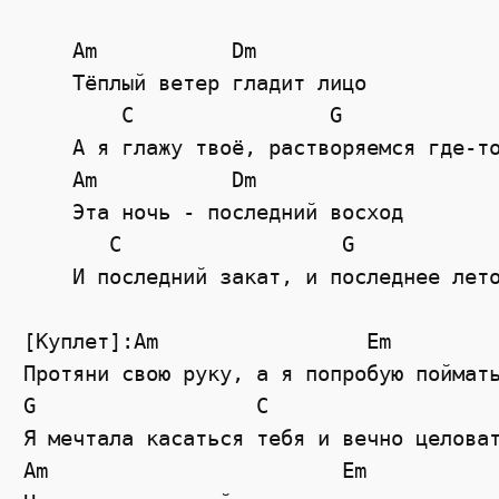
    Am           Dm

    Тёплый ветер гладит лицо

        C                G

    А я глажу твоё, растворяемся где-то
    Am           Dm

    Эта ночь - последний восход

       C                  G

    И последний закат, и последнее лето
[Куплет]:Am                 Em

Протяни свою руку, а я попробую поймать
G                  C

Я мечтала касаться тебя и вечно целоват
Am                        Em
