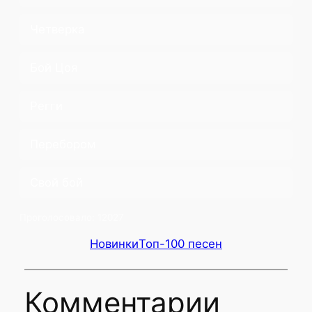
Четверка
Бой Цоя
Регги
Перебором
Свой бой
Проголосовало:
12027
Новинки
Топ-100 песен
Комментарии