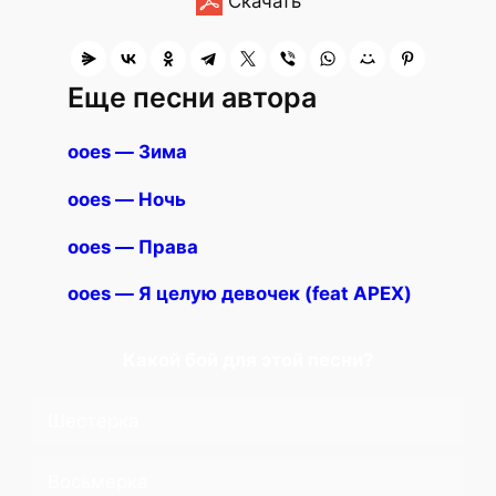
Скачать
Еще песни автора
ooes — Зима
ooes — Ночь
ooes — Права
ooes — Я целую девочек (feat APEX)
Какой бой для этой песни?
Шестерка
Восьмерка