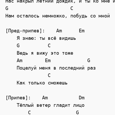
Нас накрыл летний дождик, и ты ко мне и
G                      C

Нам осталось немножко, побудь со мной

[Пред-припев]:    Am      Em

    Я знаю: ты всё видишь

    G          C

    Ведь я вижу это тоже

    Am        Em             G

    Поцелуй меня в последний раз

               C

    Как только сможешь

[Припев]:    Am           Dm

    Тёплый ветер гладит лицо

        C                G
