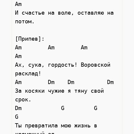
Am

И счастье на воле, оставляю на 
потом.

[Припев]:

Am        Am        Am           
Am

Ах, сука, гордость! Воровской 
расклад!

Am        Dm    Dm          Dm

За косяки чужие я тяну свой 
срок.

Dm            G         G           
G

Ты превратила мою жизнь в 