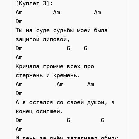
[Куплет 3]:

Am         Am          Am           
Dm

Ты на суде судьбы моей была 
защитой липовой,

Dm             G    G              
Am

Кричала громче всех про 
стержень и кремень.

Am          Am       Am             
Dm

А я остался со своей душой, в 
конец осипшей.

Dm             G         G          
Am

И день за днём затягивал обиду 