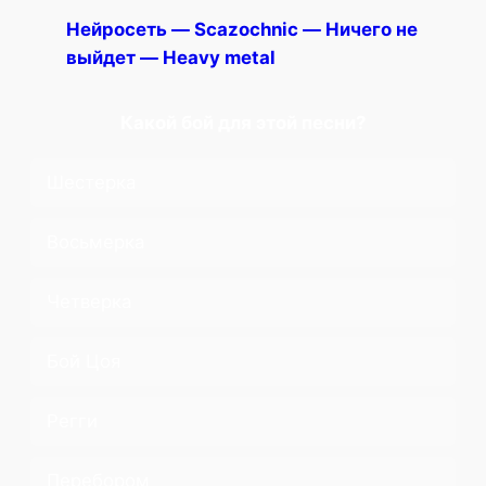
Нейросеть — Scazochnic — Ничего не
выйдет — Heavy metal
Какой бой для этой песни?
Шестерка
Восьмерка
Четверка
Бой Цоя
Регги
Перебором