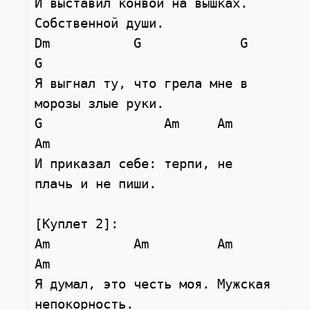
И выставил конвой на вышках. 
Собственной души.

Dm           G             G             
G

Я выгнал ту, что грела мне в 
морозы злые руки.

G                Am     Am            
Am

И приказал себе: терпи, не 
плачь и не пиши.

[Куплет 2]:

Am           Am         Am          
Am

Я думал, это честь моя. Мужская 
непокорность.
