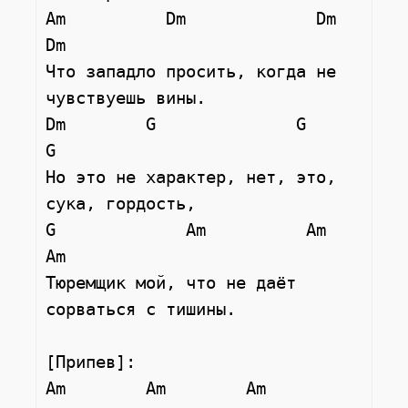
Am          Dm             Dm            
Dm

Что западло просить, когда не 
чувствуешь вины.

Dm        G              G          
G

Но это не характер, нет, это, 
сука, гордость,

G             Am          Am              
Am

Тюремщик мой, что не даёт 
сорваться с тишины.

[Припев]:

Am        Am        Am           