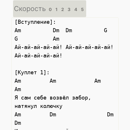
Скорость
0
1
2
3
4
5
[Вступление]:

Am          Dm  Dm          G   
G           Am

Ай-ай-ай-ай-ай! Ай-ай-ай-ай-ай! 
Ай-ай-ай-ай-ай!

[Куплет 1]:

Am         Am            Am        
Am

Я сам себе возвёл забор, 
натянул колючку

Am         Dm                Dm          
Dm
