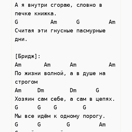
А я внутри сгораю, словно в 
печке книжка.

G          Am      G         Am

Считая эти гнусные пасмурные 
дни.

[Бридж]:

Am       Am      Am          Am

По жизни волной, а в душе на 
строгом

Am     Dm        Dm      G

Хозяин сам себе, а сам в цепях.

G      G    G        G

Мы все идём к одному порогу.

G      G        G         Am
