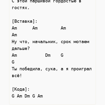
С этой паршивой гордостью в 
гостях.

[Вставка]:

Am      Am         Am          
Am

Ну что, начальник, срок мотаем 
дальше?

Am           Dm    G            
G

Ты победила, сука, а я проиграл 
всё!

[Кода]:
