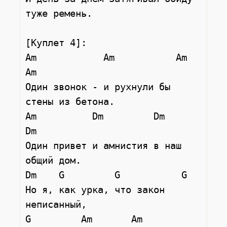
туже ремень.

[Куплет 4]:

Am            Am           Am       
Am

Один звонок - и рухнули бы 
стены из бетона.

Am          Dm         Dm          
Dm

Один привет и амнистия в наш 
общий дом.

Dm    G         G           G

Но я, как урка, что закон 
неписанный,

G         Am       Am          