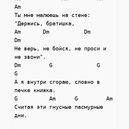
Am

Ты мне малюешь на стене: 
"Держись, братишка,

Am       Dm           Dm         
Dm

Не верь, не бойся, не проси и 
не звони".

Dm         G              G       
G

А я внутри сгораю, словно в 
печке книжка.

G          Am      G         Am

Считая эти гнусные пасмурные 
дни.
