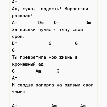
Am

Ах, сука, гордость! Воровской 
расклад!

Am        Dm    Dm          Dm

За косяки чужие я тяну свой 
срок.

Dm            G         G           
G

Ты превратила мою жизнь в 
кромешный ад

G        Am      G              
Am

И сердце заперла на ржавый свой 
замок.

Am             Am         Am          