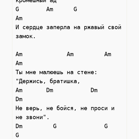
кромешный ад

G        Am      G              
Am

И сердце заперла на ржавый свой 
замок.

Am             Am         Am          
Am

Ты мне малюешь на стене: 
"Держись, братишка,

Am       Dm           Dm         
Dm

Не верь, не бойся, не проси и 
не звони".

Dm         G              G       
G
