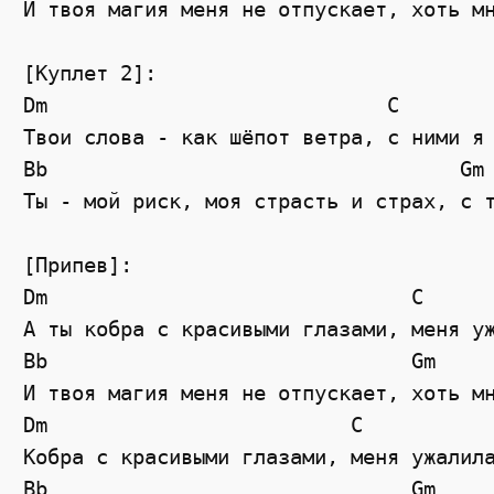
И твоя магия меня не отпускает, хоть м
[Куплет 2]:
Dm
C
Твои слова - как шёпот ветра, с ними я
Bb
Gm
Ты - мой риск, моя страсть и страх, с 
[Припев]:
Dm
C
А ты кобра с красивыми глазами, меня у
Bb
Gm
И твоя магия меня не отпускает, хоть м
Dm
C
Кобра с красивыми глазами, меня ужалил
Bb
Gm