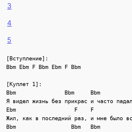
3
4
5
[Вступление]:

Bbm Ebm F Bbm Ebm F Bbm

[Куплет 1]:

Bbm               Bbm     Bbm          
Я видел жизнь без прикрас и часто падал
Ebm                  F    F            
Жил, как в последний раз, и мне было вс
Bbm                 Bbm   Bbm          