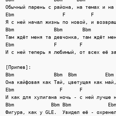
Обычный парень с района, на темах и на 
Ebm                 F         F        
Я с ней начал жизнь по новой, и возвращ
Bbm              Bbm       Bbm         
Там ждёт меня та девчонка, там ждёт мен
Ebm              F        F            
И с ней теперь я любимый, от всех её за
[Припев]:

Bbm              Bbm  Bbm          Ebm

Она кайфовая как Тай, цветущая как май,
Ebm                F      F            
И как для хулигана ночь - с ней лучше н
Bbm             Bbm Bbm             Ebm
Фигура, как у GLE.  Увидел её - охренел