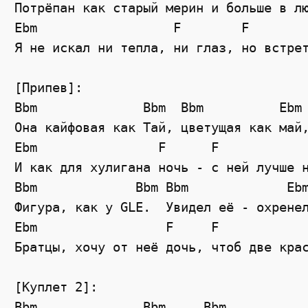
Потрёпан как старый мерин и больше в лю
Ebm                  F        F        
Я не искал ни тепла, ни глаз, но встрет
[Припев]:

Bbm              Bbm  Bbm          Ebm

Она кайфовая как Тай, цветущая как май,
Ebm                F      F            
И как для хулигана ночь - с ней лучше н
Bbm             Bbm Bbm             Ebm
Фигура, как у GLE.  Увидел её - охренел
Ebm                 F     F            
Братцы, хочу от неё дочь, чтоб две крас
[Куплет 2]:

Bbm              Bbm     Bbm           