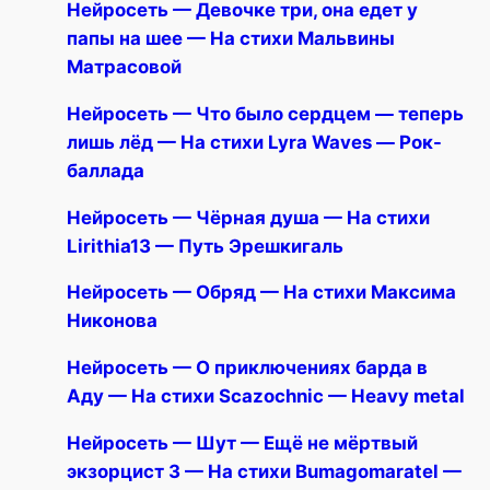
Нейросеть — Девочке три, она едет у
папы на шее — На стихи Мальвины
Матрасовой
Нейросеть — Что было сердцем — теперь
лишь лёд — На стихи Lyra Waves — Рок-
баллада
Нейросеть — Чёрная душа — На стихи
Lirithia13 — Путь Эрешкигаль
Нейросеть — Обряд — На стихи Максима
Никонова
Нейросеть — О приключениях барда в
Аду — На стихи Scazochnic — Heavy metal
Нейросеть — Шут — Ещё не мёртвый
экзорцист 3 — На стихи Bumagomaratel —