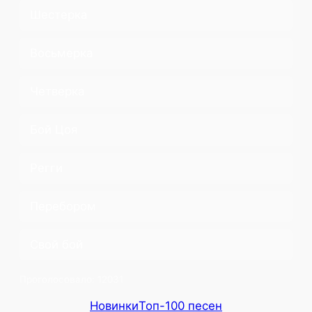
Шестерка
Восьмерка
Четверка
Бой Цоя
Регги
Перебором
Свой бой
Проголосовало:
12031
Новинки
Топ-100 песен