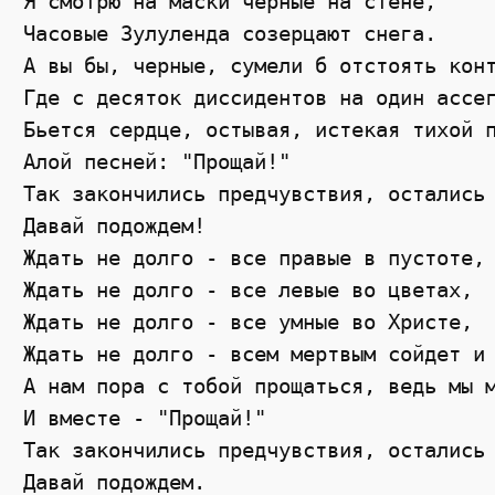
Я смотрю на маски черные на стене,

Часовые Зулуленда созерцают снега.

А вы бы, черные, сумели б отстоять конт
Где с десяток диссидентов на один ассег
Бьется сердце, остывая, истекая тихой п
Алой песней: "Прощай!"

Так закончились предчувствия, остались 
Давай подождем!

Ждать не долго - все правые в пустоте,

Ждать не долго - все левые во цветах,

Ждать не долго - все умные во Христе,

Ждать не долго - всем мертвым сойдет и 
А нам пора с тобой прощаться, ведь мы м
И вместе - "Прощай!"

Так закончились предчувствия, остались 