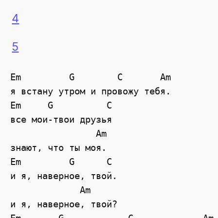
4
5
Em         G        C       Am

я встану утром и провожу тебя.

Em     G          C

все мои-твои друзья

                Am

знают, что ты моя. 

Em         G      C

и я, наверное, твой.

             Am

и я, наверное, твой?
