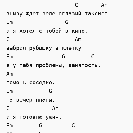
                     C       Am 

внизу ждёт зеленоглазый таксист.

Em                G 

а я хотел с тобой в кино,

C                    Am 

выбрал рубашку в клетку. 

Em               G        C

а у тебя проблемы, занятость,

Am 

помочь соседке.

Em           G 

на вечер планы,

C             Am 

а я готовлю ужин. 

Em        G         C
