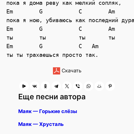
пока я дома реву как мелкий сопляк, 

Em        G           C        Am

пока я ною, убиваюсь как последний дура
Em        G           C        Am

ты        ты          ты       ты

Em        G           C   Am

Скачать
Еще песни автора
Маяк — Горькие слёзы
Маяк — Хрусталь