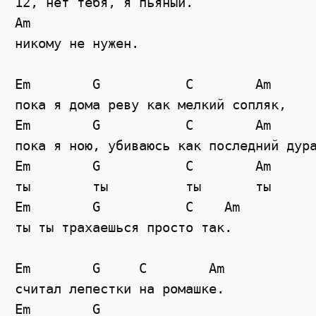
12, нет тебя, я пьяный.

Am

никому не нужен. 

Em        G           C        Am

пока я дома реву как мелкий сопляк, 

Em        G           C        Am

пока я ною, убиваюсь как последний дура
Em        G           C        Am

ты        ты          ты       ты

Em        G           C    Am

ты ты трахаешься просто так.

Em        G     C        Am

считал лепестки на ромашке.

Em        G 
