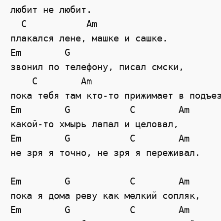
любит не любит.

  C           Am

плакался лене, машке и сашке.

Em        G  

звонил по телефону, писал смски,

    C        Am

пока тебя там кто-то прижимает в подъез
Em        G           C        Am

какой-то хмырь лапал и целовал,

Em        G           C        Am

не зря я точно, не зря я переживал.

Em        G           C        Am

пока я дома реву как мелкий сопляк,

Em        G           C        Am 
