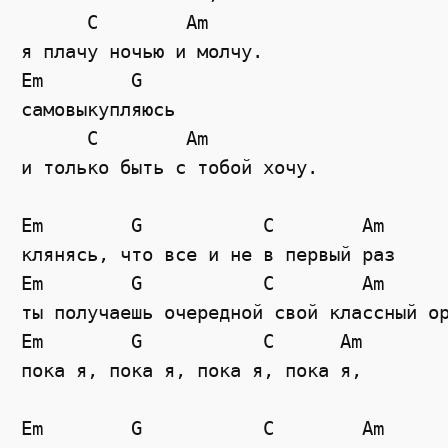
      C        Am 

я плачу ночью и молчу.

Em        G     

самовыкупляюсь

      C        Am 

и только быть с тобой хочу.

Em        G           C        Am 

клянясь, что все и не в первый раз 

Em        G           C        Am 

ты получаешь очередной свой классный ор
Em        G           C      Am 

пока я, пока я, пока я, пока я,

Em        G           C        Am
