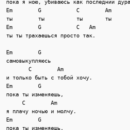
пока я ною, убиваюсь как последний дура
Em        G           C        Am

ты        ты          ты       ты

Em        G           C   Am

ты ты трахаешься просто так.

Em        G    

самовыкупляюсь 

       C        Am 

и только быть с тобой хочу. 

Em        G      

пока ты изменяешь,

     C        Am

я плачу ночью и молчу.

Em        G     

пока ты изменяешь, 
