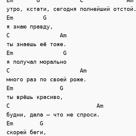
Em       G            C             Am 
утро, кстати, сегодня полнейший отстой.
Em         G 

я знаю правду,

C               Am

ты знаешь её тоже.

Em               G  

я получал морально

C                     Am 

много раз по своей роже.

Em              G 

ты врёшь красиво,

C                          Am

будни, дела – что не спроси.

Em        G 

скорей беги,
