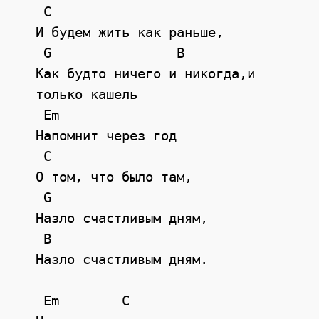
 C

И будем жить как раньше,

 G                B

Как будто ничего и никогда,и 
только кашель

 Em

Напомнит через год

 C

О том, что было там,

 G

Назло счастливым дням,

 B

Назло счастливым дням.

 Em        C
