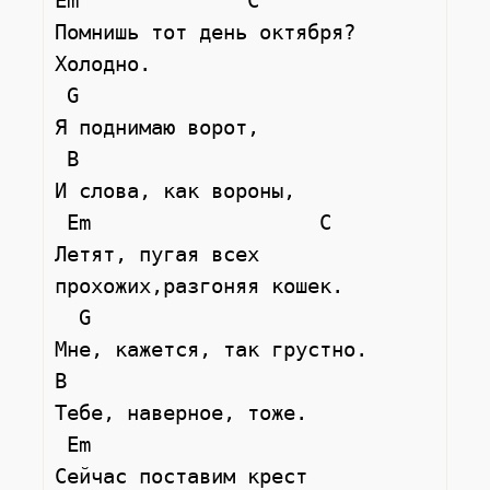
Em              C

Помнишь тот день октября? 
Холодно.

 G

Я поднимаю ворот,

 B

И слова, как вороны,

 Em                   C

Летят, пугая всех 
прохожих,разгоняя кошек.

  G

Мне, кажется, так грустно.

B

Тебе, наверное, тоже.

 Em

Сейчас поставим крест
