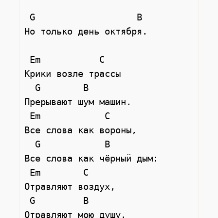
 G                   B

Но только день октября.

 Em           C

Крики возле трассы

  G        B

Прерывают шум машин.

 Em            C

Все слова как вороны,

  G            B

Все слова как чёрный дым:

 Em        C

Отравляют воздух,

 G         B

Отравляют мою душу,
