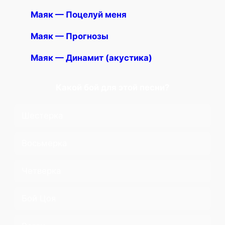
Маяк — Поцелуй меня
Маяк — Прогнозы
Маяк — Динамит (акустика)
Какой бой для этой песни?
Шестерка
Восьмерка
Четверка
Бой Цоя