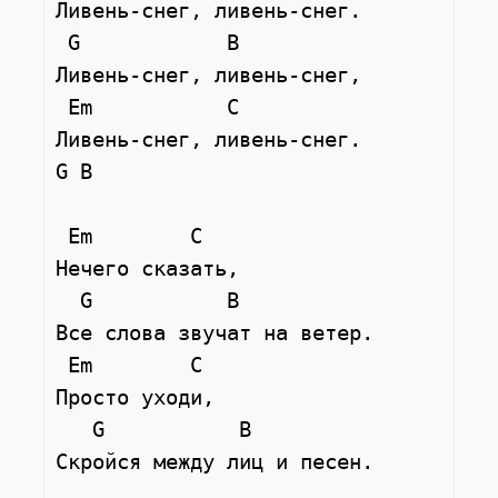
Ливень-снег, ливень-снег.

 G            B

Ливень-снег, ливень-снег,

 Em           C

Ливень-снег, ливень-снег.

G B

 Em        C

Нечего сказать,

  G           B

Все слова звучат на ветер.

 Em        C

Просто уходи,

   G           B

Скройся между лиц и песен.
