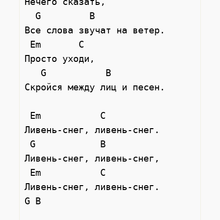
Нечего сказать,

  G         B

Все слова звучат на ветер.

 Em       C

Просто уходи,

   G           B

Скройся между лиц и песен.

 Em           C

Ливень-снег, ливень-снег.

 G            B

Ливень-снег, ливень-снег,

 Em           C

Ливень-снег, ливень-снег.

G B
