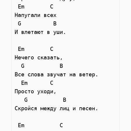
 Em        C

Напугали всех

 G          B

И влетают в уши.

 Em        C

Нечего сказать,

  G           B

Все слова звучат на ветер.

  Em       C

Просто уходи,

   G           B

Скройся между лиц и песен.

 Em           C
