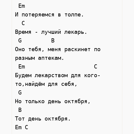
 Em         

И потеряемся в толпе.

  C

Время - лучший лекарь.

 G         B

Оно тебя, меня раскинет по 
разным аптекам.

 Em                     C   

Будем лекарством для кого-
то,найдём для себя,

 G

Но только день октября,

 B

Тот день октября.

Em C
