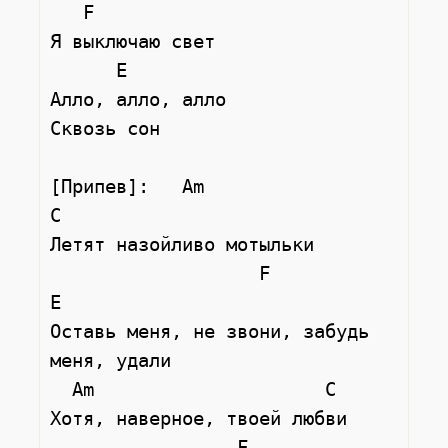
   F

Я выключаю свет

      E

Алло, алло, алло

Сквозь сон

[Припев]:   Am                 
С

Летят назойливо мотыльки

                   F                   
E

Оставь меня, не звони, забудь 
меня, удали

  Am                     С

Хотя, наверное, твоей любви

                 F                    