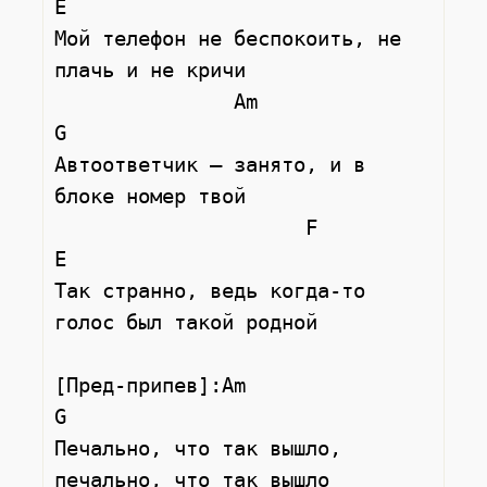
E

Мой телефон не беспокоить, не 
плачь и не кричи

               Am                      
G

Автоответчик — занято, и в 
блоке номер твой

                     F                     
E

Так странно, ведь когда-то 
голос был такой родной

[Пред-припев]:Am                       
G

Печально, что так вышло, 
печально, что так вышло
