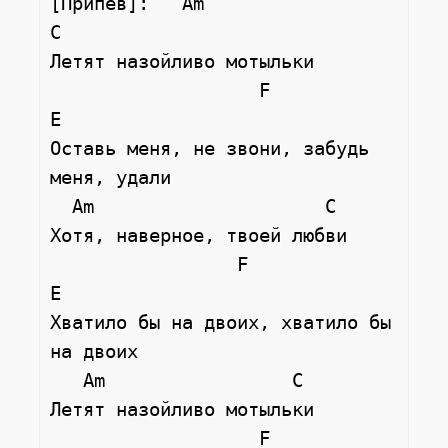
[Припев]:   Am                 
C

Летят назойливо мотыльки

                   F                   
E

Оставь меня, не звони, забудь 
меня, удали

  Am                     С

Хотя, наверное, твоей любви

                 F                    
E

Хватило бы на двоих, хватило бы 
на двоих

   Am                 С

Летят назойливо мотыльки

                   F                   