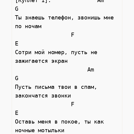
[Куплет 1]:              Am                     
G

Ты знаешь телефон, звонишь мне 
по ночам

                 F                      
E

Сотри мой номер, пусть не 
зажигается экран

                      Am                 
G

Пусть письма твои в спам, 
закончатся звонки

                 F                       
E

Оставь меня в покое, ты как 
ночные мотыльки
