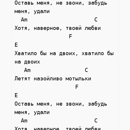
Оставь меня, не звони, забудь 
меня, удали

  Am                     С

Хотя, наверное, твоей любви

                 F                    
E

Хватило бы на двоих, хватило бы 
на двоих

   Am                 С

Летят назойливо мотыльки

                   F                   
E

Оставь меня, не звони, забудь 
меня, удали

  Am                     С

Хотя, наверное, твоей любви
