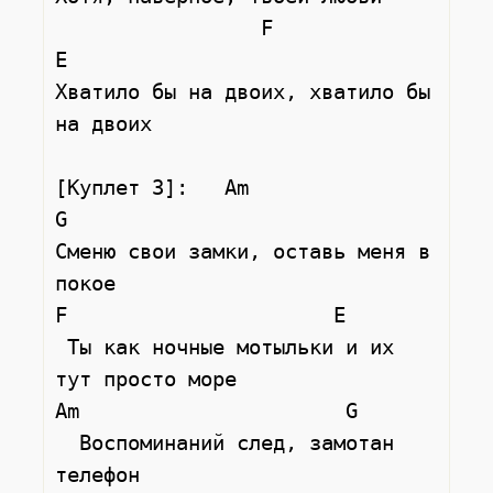
                 F                    
E

Хватило бы на двоих, хватило бы 
на двоих

[Куплет 3]:   Am                
G

Сменю свои замки, оставь меня в 
покое

F                      E

 Ты как ночные мотыльки и их 
тут просто море

Am                      G

  Воспоминаний след, замотан 
телефон
