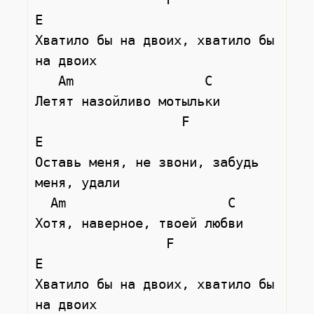
E

Хватило бы на двоих, хватило бы 
на двоих

   Am                 С

Летят назойливо мотыльки

                   F                   
E

Оставь меня, не звони, забудь 
меня, удали

  Am                     С

Хотя, наверное, твоей любви

                 F                    
E

Хватило бы на двоих, хватило бы 
на двоих
