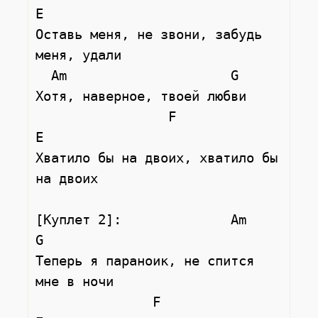
E

Оставь меня, не звони, забудь 
меня, удали

  Am                     G

Хотя, наверное, твоей любви

                 F                    
E

Хватило бы на двоих, хватило бы 
на двоих

[Куплет 2]:              Am                     
G

Теперь я параноик, не спится 
мне в ночи

               F                      