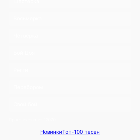
Шестерка
Восьмерка
Четверка
Бой Цоя
Регги
Перебором
Свой бой
Проголосовало:
12070
Новинки
Топ-100 песен