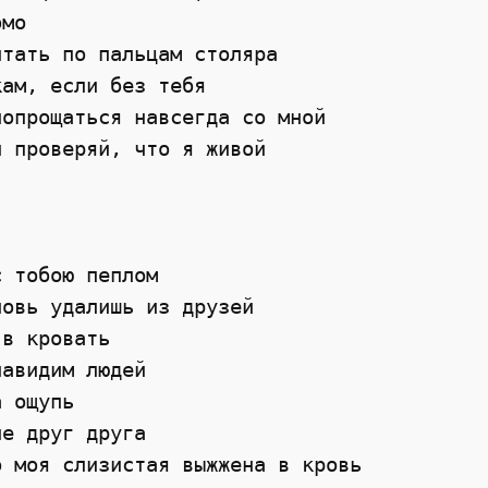
мо

тать по пальцам столяра

ам, если без тебя

опрощаться навсегда со мной

 проверяй, что я живой

 тобою пеплом

овь удалишь из друзей

в кровать

авидим людей

 ощупь

е друг друга

 моя слизистая выжжена в кровь
