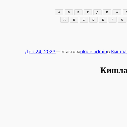
Перейти
к
А
Б
В
Г
Д
Е
Ж
содержимому
A
B
C
D
E
F
G
Дек 24, 2023
—
ukuleladmin
в
Кишла
от автора
Кишла