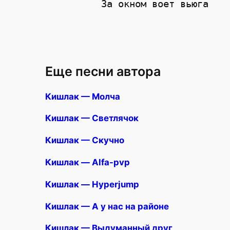
Еще песни автора
Кишлак — Молча
Кишлак — Светлячок
Кишлак — Скучно
Кишлак — Alfa-pvp
Кишлак — Hyperjump
Кишлак — А у нас на районе
Кишлак — Выдуманный друг