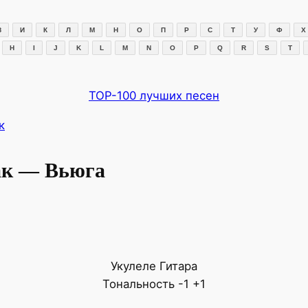
З
И
К
Л
М
Н
О
П
Р
С
Т
У
Ф
Х
H
I
J
K
L
M
N
O
P
Q
R
S
T
TOP-100 лучших песен
к
к — Вьюга
Укулеле
Гитара
Тональность
-1
+1