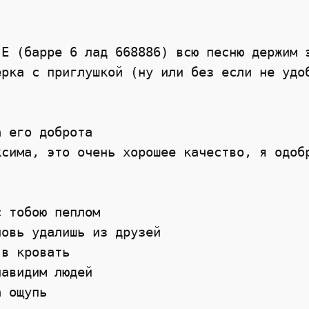
E (барре 6 лад 668886) всю песню держим э
рка с приглушкой (ну или без если не удоб
 его доброта

сима, это очень хорошее качество, я одобр
 тобою пеплом

овь удалишь из друзей

в кровать

авидим людей

 ощупь
