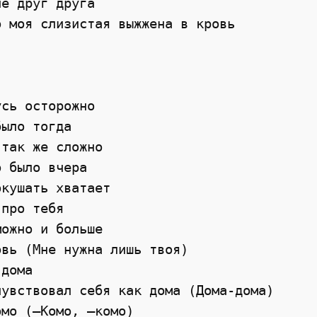
е друг друга

 моя слизистая выжжена в кровь

сь осторожно

ыло тогда

так же сложно

 было вчера

кушать хватает

про тебя

ожно и больше

вь (Мне нужна лишь твоя)

дома

увствовал себя как дома (Дома-дома)

мо (—Комо, —комо)
