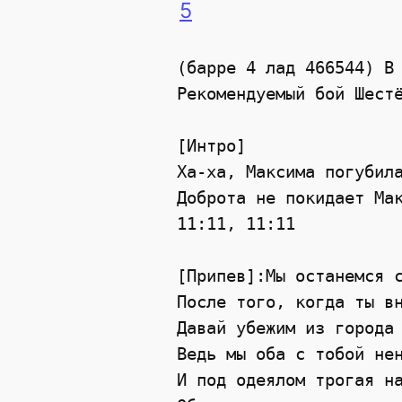
5
(барре 4 лад 466544) B 
Рекомендуемый бой Шестё
[Интро]

Ха-ха, Максима погубила
Доброта не покидает Мак
11:11, 11:11

[Припев]:Мы останемся с
После того, когда ты вн
Давай убежим из города 
Ведь мы оба с тобой нен
И под одеялом трогая на