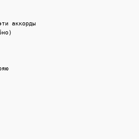
ти аккорды

но)

яю
