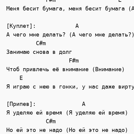
Меня бесит бумага, меня бесит бумага (А
[Куплет]:            A

А чего мне делать? (А чего мне делать?)
         C#m

Занимаю снова в долг

                   F#m

Чтоб привлечь её внимание (Внимание)

    E

Я играю с нею в гонки, у нас даже вирту
[Припев]:              A

Я уделяю ей время (Я уделяю ей время)

            C#m

Но ей это не надо (Но ей это не надо)
