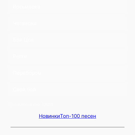
Восьмерка
Четверка
Бой Цоя
Регги
Перебором
Свой бой
Проголосовало:
12019
Новинки
Топ-100 песен