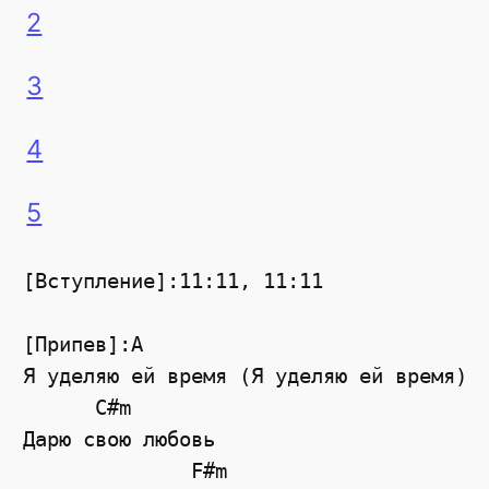
2
3
4
5
[Вступление]:11:11, 11:11

[Припев]:A

Я уделяю ей время (Я уделяю ей время)

      C#m

Дарю свою любовь

              F#m
