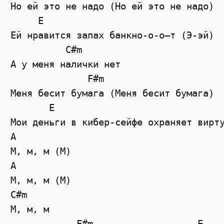
Но ей это не надо (Но ей это не надо)

     E                                 
Ей нравится запах банкно-о-о—т (Э-эй)

          C#m

А у меня налички нет

              F#m

Меня бесит бумага (Меня бесит бумага)

       E

Мои деньги в кибер-сейфе охраняет вирту
A

М, м, м (М)

A

М, м, м (М)

C#m

М, м, м

            F#m                   E
