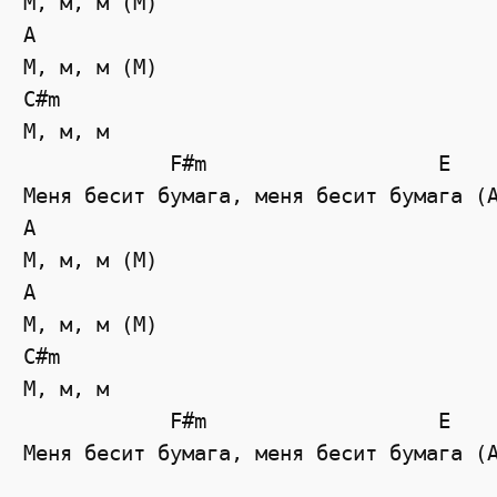
М, м, м (М)

A

М, м, м (М)

C#m

М, м, м

            F#m                   E

Меня бесит бумага, меня бесит бумага (А
A

М, м, м (М)

A

М, м, м (М)

C#m

М, м, м

            F#m                   E
