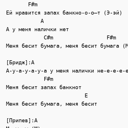
       F#m

Ей нравится запах банкно-о-о—т (Э-эй)

           A

А у меня налички нет

            C#m                 F#m    
Меня бесит бумага, меня бесит бумага (М
[Бридж]:A                              
А-у-а-у-а-у-а у меня налички не-е-е-е-е
            F#m

Меня бесит запах банкнот

                         E

Меня бесит бумага, меня бесит

[Припев]:A
