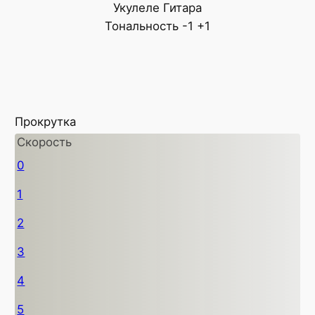
Укулеле
Гитара
Тональность
-1
+1
Прокрутка
Скорость
0
1
2
3
4
5