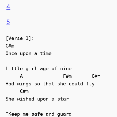
4
5
[Verse 1]:

C#m

Once upon a time

Little girl age of nine

     A              F#m       C#m

Had wings so that she could fly

     C#m

She wished upon a star

"Keep me safe and guard
