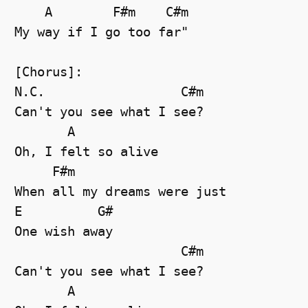
    A        F#m    C#m

My way if I go too far"

[Chorus]:

N.C.                  C#m

Can't you see what I see?

       A

Oh, I felt so alive

     F#m

When all my dreams were just

E          G#

One wish away

                      C#m

Can't you see what I see?

       A
