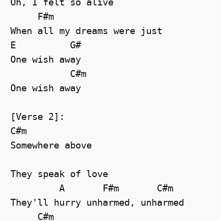
Oh, I felt so alive

     F#m

When all my dreams were just

E          G#

One wish away

           C#m

One wish away

[Verse 2]:

C#m

Somewhere above

They speak of love

         A       F#m       C#m

They'll hurry unharmed, unharmed

     C#m
