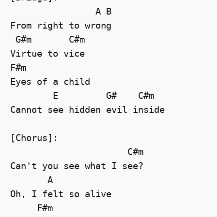
                A B

From right to wrong

 G#m       C#m

Virtue to vice

F#m

Eyes of a child

        E         G#    C#m

Cannot see hidden evil inside

[Chorus]:

                      C#m

Can't you see what I see?

       A

Oh, I felt so alive

     F#m
