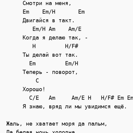
     Смотри на меня,

     Em    Em/H       Em

     Двигайся в такт.

        Em/H Am    Am/E

     Когда я делаю так, -

        H         H/F#

     Ты делай вот так.

       Em         Em/H

     Теперь - поворот,

         C

     Хорошо!

       C/E   Am     Am/E H   H/F# Em Em
     Я знаю, вряд ли мы увидимся ещё.

Жаль, не хватает моря да пальм,

Да белая ночь холодна.
