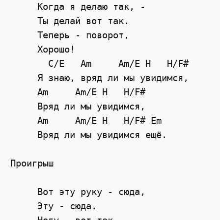
     Когда я делаю так, -

     Ты делай вот так.

     Теперь - поворот,

     Хорошо!

       C/E   Am     Am/E H   H/F#

     Я знаю, вряд ли мы увидимся,

     Am     Am/E H   H/F#

     Вряд ли мы увидимся,

     Am     Am/E H   H/F# Em

     Вряд ли мы увидимся ещё.

Проигрыш

     Вот эту руку - сюда,

     Эту - сюда.
