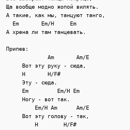
Ща вообще модно жопой вилять.

А такие, как мы, танцуют танго,

  Em       Em/H     Em

А хрена ли там танцевать.

Припев:

             Am       Am/E

     Вот эту руку - сюда,

     H       H/F#

     Эту - сюда.

     Em         Em/H Em

     Ногу - вот так.

         Em/H Am      Am/E

     Вот эту голову - так,

         H        H/F#
