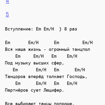
4
5
Вступление: Em Em/H  } 8 раз

Em       Em/H      Em         Em/H

Вся наша жизнь - огромный танцпол

    Em     Em/H   Em    Em/H

Под музыку высших сфер,

   Em       Em/H   Em      Em/H

Танцоров вперёд толкает Господь,

    Em      Em/H   Em   Em/H

Партнёров сует Люцифер.

Все выбирают танцы попроще,
