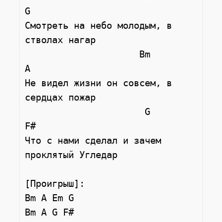
G

Смотреть на небо молодым, в 
стволах нагар

                     Bm               
A

Не видел жизни он совсем, в 
сердцах пожар

                      G                 
F#

Что с нами сделал и зачем 
проклятый Угледар

[Проигрыш]:

Bm A Em G

Bm A G F#
