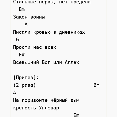
Стальные нервы, нет предела

  Bm

Закон войны

    A

Писали кровью в дневниках

 G

Прости нас всех

  F#

Всевышний Бог или Аллах

[Припев]:

(2 раза)                    Bm               
A

На горизонте чёрный дым 
крепость Угледар

                     Em               