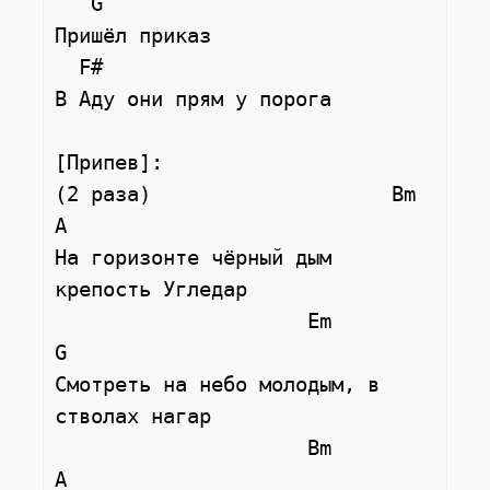
   G

Пришёл приказ

  F#

В Аду они прям у порога

[Припев]:

(2 раза)                    Bm               
A

На горизонте чёрный дым 
крепость Угледар

                     Em               
G

Смотреть на небо молодым, в 
стволах нагар

                     Bm               
A
