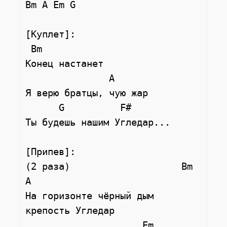
Bm A Em G

[Куплет]:

 Bm

Конец настанет

               A

Я верю братцы, чую жар

      G          F#

Ты будешь нашим Угледар...

[Припев]:

(2 раза)                    Bm               
A

На горизонте чёрный дым 
крепость Угледар

                     Em               