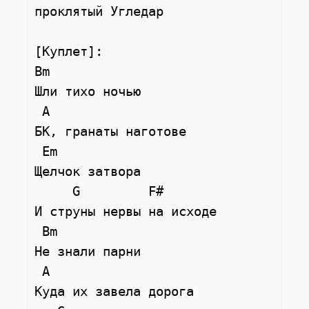
проклятый Угледар

[Куплет]:

Bm

Шли тихо ночью

 A

БК, гранаты наготове

 Em

Щелчок затвора

     G         F#

И струны нервы на исходе

 Bm

Не знали парни

 A

Куда их завела дорога
