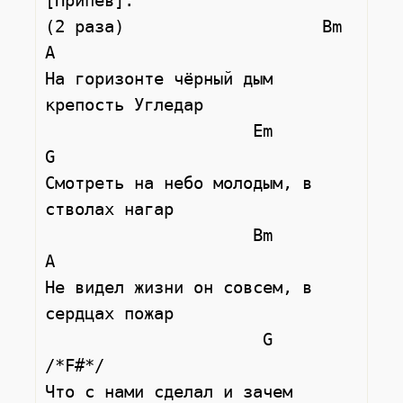
[Припев]:

(2 раза)                    Bm               
A

На горизонте чёрный дым 
крепость Угледар

                     Em               
G

Смотреть на небо молодым, в 
стволах нагар

                     Bm               
A

Не видел жизни он совсем, в 
сердцах пожар

                      G               
/*F#*/

Что с нами сделал и зачем 