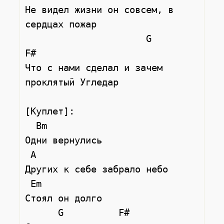
Не видел жизни он совсем, в 
сердцах пожар

                      G                 
F#

Что с нами сделал и зачем 
проклятый Угледар

[Куплет]:

  Bm

Одни вернулись

 A

Других к себе забрало небо

 Em

Стоял он долго

      G          F#
