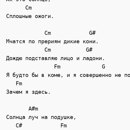
      Cm

Сплошные ожоги.

            Cm            G#

Мчатся по прериям дикие кони.

            Cm           G#

Дождю подставляю лицо и ладони.

               Fm             G

Я будто бы в коме, и я совершенно не по
   Fm

Зачем я здесь.

       A#m

Солнца луч на подушке, 

   C#            Fm
