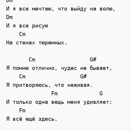
Dm

И я все мечтаю, что выйду на волю, 

Dm

И я все рисую

    Cm

На стенах тюремных.

       Cm                 G#

Я помню отлично, чудес не бывает,

    Cm                 G#

Я притворяюсь, что неживая.

              Fm             G

И только одна вещь меня удивляет:

    Fm

Я всё ещё здесь.
