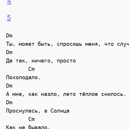
4
5
Dm

Ты, может быть, спросишь меня, что случ
Dm

Да так, ничего, просто

       Cm

Похолодало.

Dm

А мне, как назло, лето тёплое снилось.

Dm

Проснулась, а Солнца

       Cm

Как не бывало.
