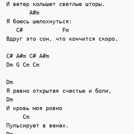
И ветер колышет светлые шторы.

       A#m

Я боюсь шелохнуться: 

   C#            Fm

Вдруг это сон, что кончится скоро.

C# A#m C# A#m

Dm G Cm Cm

Dm

Я равно открытая счастью и боли, 

Dm

И кровь моя ровно

     Cm

Пульсирует в венах.
