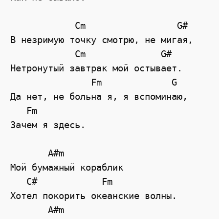
            Cm                 G#

В незримую точку смотрю, не мигая,

            Cm              G#

Нетронутый завтрак мой остывает.

               Fm             G

Да нет, не больна я, я вспоминаю,

   Fm

Зачем я здесь.

       A#m

Мой бумажный кораблик

   C#            Fm

Хотел покорить океанские волны.

       A#m
