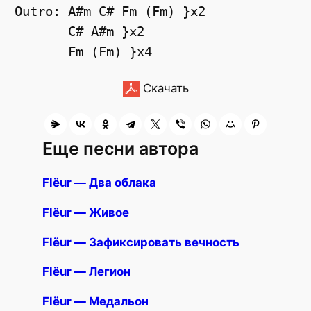
Outro: A#m C# Fm (Fm) }x2

       C# A#m }x2

Скачать
Еще песни автора
Flёur — Два облака
Flёur — Живое
Flёur — Зафиксировать вечность
Flёur — Легион
Flёur — Медальон