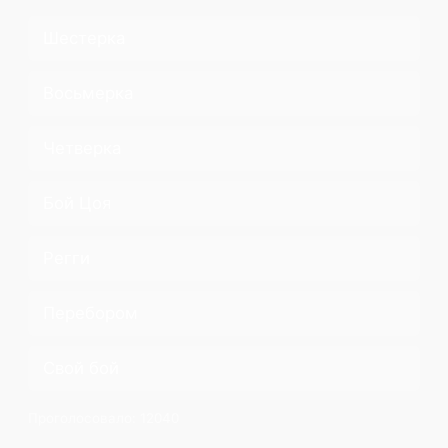
Шестерка
Восьмерка
Четверка
Бой Цоя
Регги
Перебором
Свой бой
Проголосовало:
12040