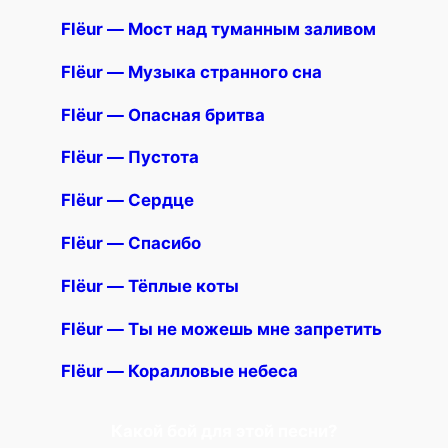
Flёur — Мост над туманным заливом
Flёur — Музыка странного сна
Flёur — Опасная бритва
Flёur — Пустота
Flёur — Сердце
Flёur — Спасибо
Flёur — Тёплые коты
Flёur — Ты не можешь мне запретить
Flёur — Коралловые небеса
Какой бой для этой песни?