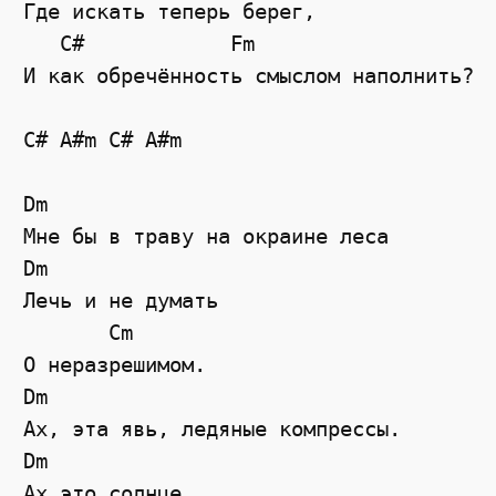
Где искать теперь берег,

   C#            Fm

И как обречённость смыслом наполнить?

C# A#m C# A#m

Dm

Мне бы в траву на окраине леса

Dm

Лечь и не думать

       Cm

О неразрешимом.

Dm

Ах, эта явь, ледяные компрессы.

Dm

Ах это солнце,
