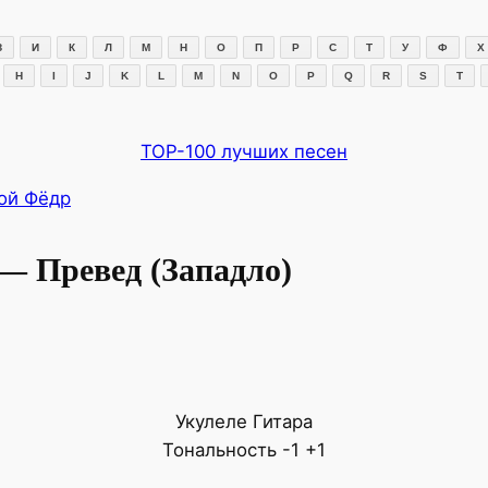
З
И
К
Л
М
Н
О
П
Р
С
Т
У
Ф
Х
H
I
J
K
L
M
N
O
P
Q
R
S
T
TOP-100 лучших песен
ой Фёдр
— Превед (Западло)
Укулеле
Гитара
Тональность
-1
+1