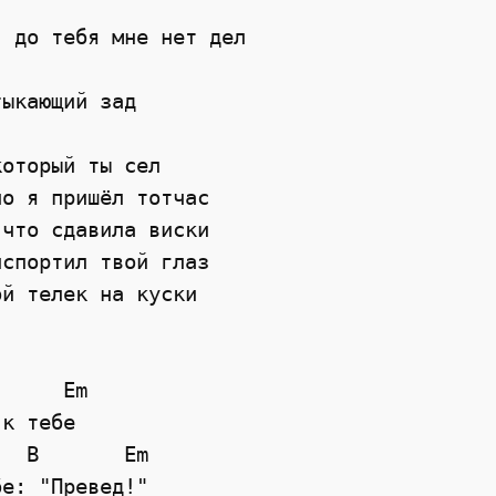
 до тебя мне нет дел

ыкающий зад

оторый ты сел

о я пришёл тотчас

что сдавила виски

спортил твой глаз

й телек на куски

     Em

к тебе

  B       Em

е: "Превед!"
