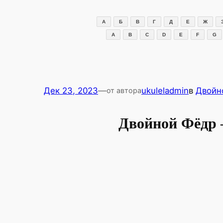
Перейти
к
А
Б
В
Г
Д
Е
Ж
содержимому
A
B
C
D
E
F
G
Дек 23, 2023
—
ukuleladmin
в
Двойн
от автора
Двойной Фёдр 