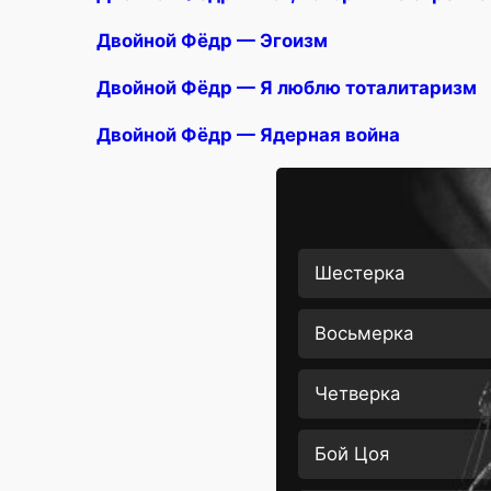
Двойной Фёдр — Эгоизм
Двойной Фёдр — Я люблю тоталитаризм
Двойной Фёдр — Ядерная война
Шестерка
Восьмерка
Четверка
Бой Цоя