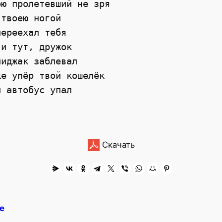
ю пролетевший не зря

твоею ногой

ереехал тебя

и тут, дружок

иджак заблевал

е упёр твой кошелёк

 автобус упал

Скачать
е