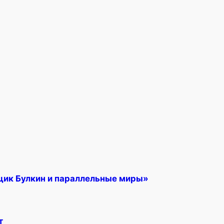
щик Булкин и параллельные миры»
т