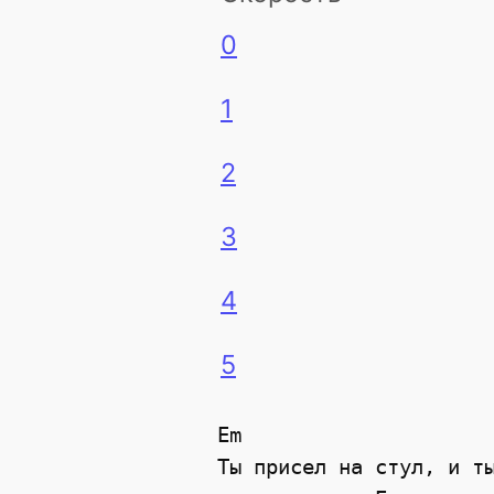
0
1
2
3
4
5
Em

Ты присел на стул, и ты