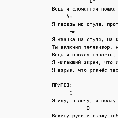
             Em

Ведь я сломанная ножка,
     Am

Я гвоздь на стуле, прот
      Em

Я жвачка на стуле, на к
Ты включил телевизор, н
Ведь я плохая новость, 
Я мигающий экран, что и
Я взрыв, что разнёс тво
ПРИПЕВ:

      C                
Я иду, я лечу, я ползу 
            D          
Вскину руки и скажу теб