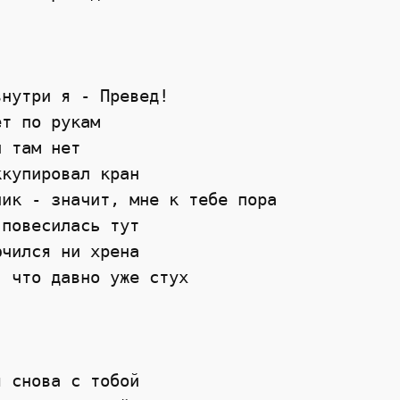


нутри я - Превед! 

т по рукам

 там нет

купировал кран

ик - значит, мне к тебе пора

повесилась тут

чился ни хрена

 что давно уже стух

 снова с тобой
