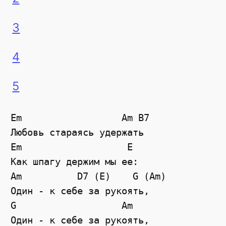
3
4
5
Em                  Am B7

Любовь стараясь удержать

Em                   E

Как шпагу держим мы ее:

Am          D7 (E)    G (Am)

Один - к себе за рукоять,

G                   Am

Один - к себе за рукоять,
