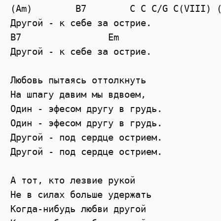
(Am)        B7        C C C/G C(VIII) (
Другой - к себе за острие.

B7                Em

Другой - к себе за острие.

Любовь пытаясь оттолкнуть

На шпагу давим мы вдвоем,

Один - эфесом другу в грудь.

Один - эфесом другу в грудь.

Другой - под сердце острием.

Другой - под сердце острием.

А тот, кто лезвие рукой

Не в силах больше удержать

Когда-нибудь любви другой
