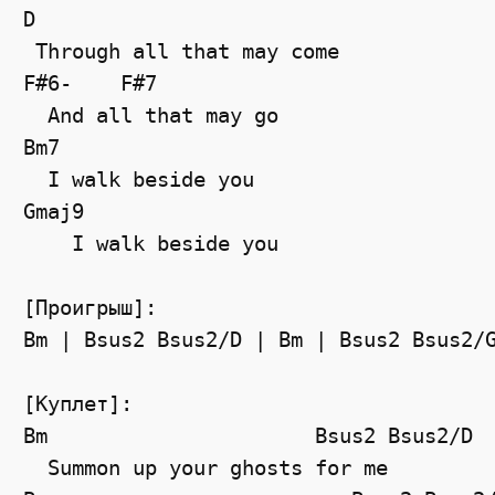
D

 Through all that may come

F#6-    F#7

  And all that may go

Bm7

  I walk beside you

Gmaj9

    I walk beside you

[Проигрыш]:

Bm | Bsus2 Bsus2/D | Bm | Bsus2 Bsus2/G
[Куплет]:

Bm                      Bsus2 Bsus2/D

  Summon up your ghosts for me
