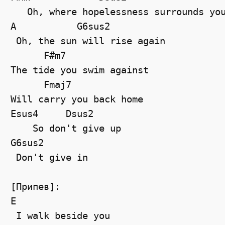
   Oh, where hopelessness surrounds you
A           G6sus2

 Oh, the sun will rise again

      F#m7

The tide you swim against

      Fmaj7

Will carry you back home

Esus4     Dsus2

    So don't give up

G6sus2

 Don't give in

[Припев]:

E

 I walk beside you
