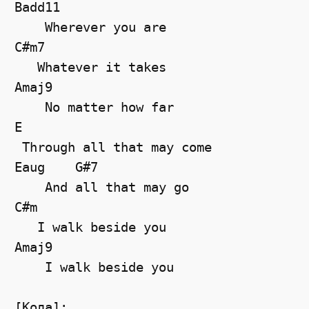
Badd11

    Wherever you are

C#m7

   Whatever it takes

Amaj9

    No matter how far

E

 Through all that may come

Eaug    G#7

    And all that may go

C#m

   I walk beside you

Amaj9

    I walk beside you

[Кода]:
