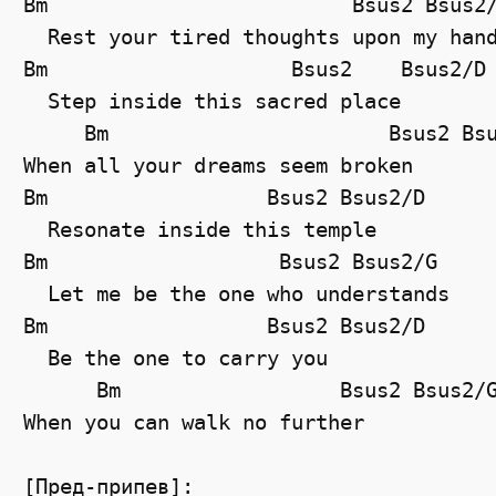
Bm                         Bsus2 Bsus2/
  Rest your tired thoughts upon my hand
Bm                    Bsus2    Bsus2/D

  Step inside this sacred place

     Bm                       Bsus2 Bsu
When all your dreams seem broken

Bm                  Bsus2 Bsus2/D

  Resonate inside this temple

Bm                   Bsus2 Bsus2/G

  Let me be the one who understands

Bm                  Bsus2 Bsus2/D

  Be the one to carry you

      Bm                  Bsus2 Bsus2/G
When you can walk no further

[Пред-припев]:
