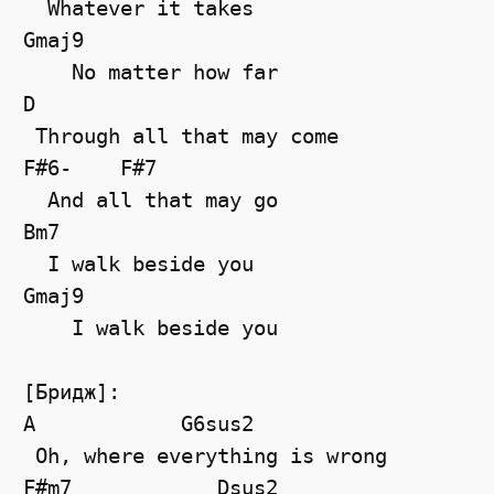
  Whatever it takes

Gmaj9

    No matter how far

D

 Through all that may come

F#6-    F#7

  And all that may go

Bm7

  I walk beside you

Gmaj9

    I walk beside you

[Бридж]:

A            G6sus2

 Oh, where everything is wrong

F#m7            Dsus2
