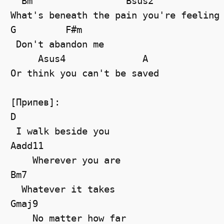
  Bm                 Bsus2

What's beneath the pain you're feeling

G         F#m

 Don't abandon me

     Asus4              A

Or think you can't be saved

[Припев]:

D

 I walk beside you

Aadd11

    Wherever you are

Bm7

  Whatever it takes

Gmaj9

    No matter how far
