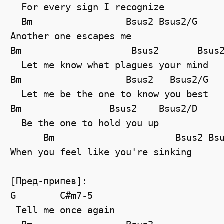
  For every sign I recognize

  Bm                 Bsus2 Bsus2/G

Another one escapes me

Bm                    Bsus2       Bsus2
  Let me know what plagues your mind

Bm                   Bsus2   Bsus2/G

  Let me be the one to know you best

Bm                Bsus2    Bsus2/D

  Be the one to hold you up

      Bm                      Bsus2 Bsu
When you feel like you're sinking

[Пред-припев]:

G        C#m7-5

 Tell me once again
