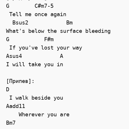
G        C#m7-5

 Tell me once again

  Bsus2            Bm

What's below the surface bleeding

G           F#m

 If you've lost your way

Asus4            A

I will take you in

[Припев]:

D

 I walk beside you

Aadd11

    Wherever you are

Bm7
