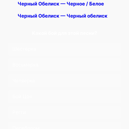
Черный Обелиск — Черное / Белое
Черный Обелиск — Черный обелиск
Какой бой для этой песни?
Шестерка
Восьмерка
Четверка
Бой Цоя
Регги
Перебором