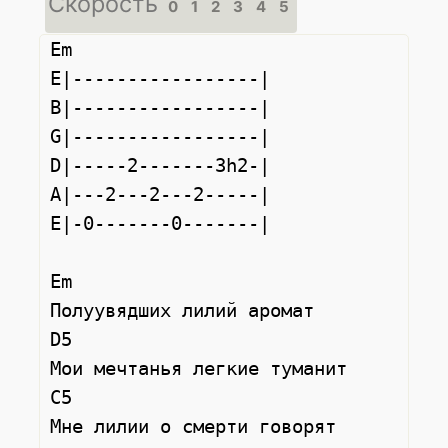
Скорость
0
1
2
3
4
5
Em

E|-----------------|

B|-----------------|

G|-----------------|

D|-----2-------3h2-|

A|---2---2---2-----|

E|-0-------0-------|

Em

Полуувядших лилий аромат

D5

Мои мечтанья легкие туманит

C5

Мне лилии о смерти говорят
