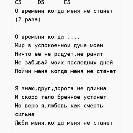
C5     D5      E5

О времени когда меня не станет 
(2 раза)

О времени когда ....

Мир в успокоенной душе моей

Ничто её не радует,не ранит

Не забывай моих последних дней

Пойми меня когда меня не станет

Я знаю,друг,дорога не длинна

И скоро тело бренное устанет

Но верю я,любовь как смерть 
сильна

Люби меня,когда меня не станет
