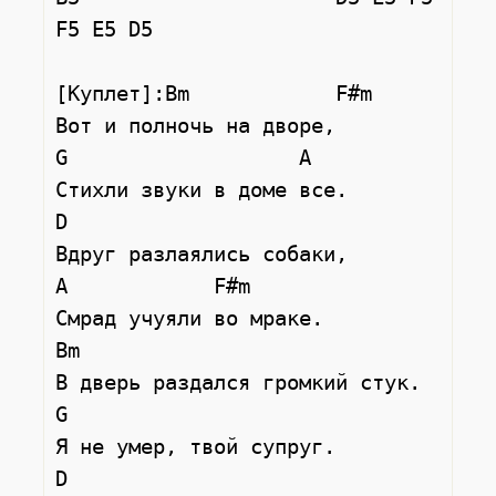
F5 E5 D5

[Куплет]:Bm            F#m

Вот и полночь на дворе,

G                   A

Стихли звуки в доме все.

D

Вдруг разлаялись собаки,

A            F#m

Смрад учуяли во мраке.

Bm

В дверь раздался громкий стук.

G

Я не умер, твой супруг.

D
