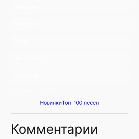
Четверка
Бой Цоя
Регги
Перебором
Свой бой
Проголосовало:
12025
Новинки
Топ-100 песен
Комментарии