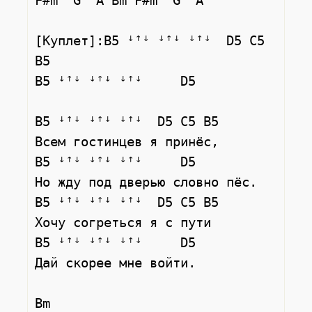
F#m  G  A Bm F#m  G  A

[Куплет]:B5 ꜜꜛꜜ ꜜꜛꜜ ꜜꜛꜜ  D5 C5 
B5

B5 ꜜꜛꜜ ꜜꜛꜜ ꜜꜛꜜ     D5

B5 ꜜꜛꜜ ꜜꜛꜜ ꜜꜛꜜ  D5 C5 B5

Всем гостинцев я принёс,

B5 ꜜꜛꜜ ꜜꜛꜜ ꜜꜛꜜ     D5

Но жду под дверью словно пёс.

B5 ꜜꜛꜜ ꜜꜛꜜ ꜜꜛꜜ  D5 C5 B5

Хочу согреться я с пути

B5 ꜜꜛꜜ ꜜꜛꜜ ꜜꜛꜜ     D5

Дай скорее мне войти.

Bm
