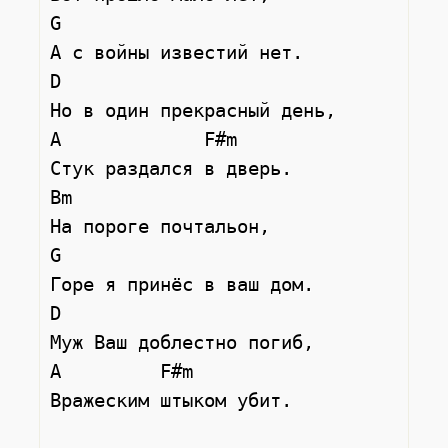
G

А с войны известий нет.

D

Но в один прекрасный день,

A             F#m

Стук раздался в дверь.

Bm

На пороге почтальон,

G

Горе я принёс в ваш дом.

D

Муж Ваш доблестно погиб,

A         F#m

Вражеским штыком убит.
