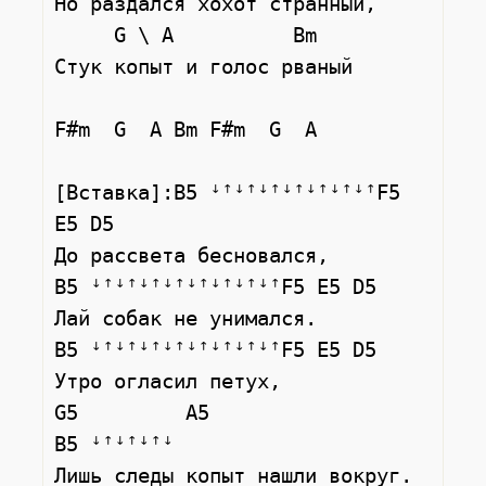
Но раздался хохот странный,

     G \ A          Bm

Стук копыт и голос рваный

F#m  G  A Bm F#m  G  A

[Вставка]:B5 ꜜꜛꜜꜛꜜꜛꜜꜛꜜꜛꜜꜛꜜꜛF5 
E5 D5

До рассвета бесновался,

B5 ꜜꜛꜜꜛꜜꜛꜜꜛꜜꜛꜜꜛꜜꜛꜜꜛF5 E5 D5

Лай собак не унимался.

B5 ꜜꜛꜜꜛꜜꜛꜜꜛꜜꜛꜜꜛꜜꜛꜜꜛF5 E5 D5

Утро огласил петух,

G5         A5                 
B5 ꜜꜛꜜꜛꜜꜛꜜ
