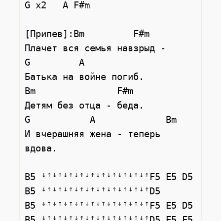
G x2   A F#m

[Припев]:Bm         F#m

Плачет вся семья навзрыд -

G         A

Батька на войне погиб.

Bm               F#m

Детям без отца - беда.

G           A             Bm

И вчерашняя жена - теперь 
вдова.

B5 ꜜꜛꜜꜛꜜꜛꜜꜛꜜꜛꜜꜛꜜꜛꜜꜛꜜꜛꜜꜛF5 E5 D5

B5 ꜜꜛꜜꜛꜜꜛꜜꜛꜜꜛꜜꜛꜜꜛꜜꜛꜜꜛꜜꜛD5

B5 ꜜꜛꜜꜛꜜꜛꜜꜛꜜꜛꜜꜛꜜꜛꜜꜛꜜꜛꜜꜛF5 E5 D5

B5 ꜜꜛꜜꜛꜜꜛꜜꜛꜜꜛꜜꜛꜜꜛꜜꜛꜜꜛꜜꜛD5 E5 F5 