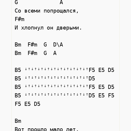
G             A

Со всеми попрощался,

F#m

И хлопнул он дверьми.

Bm  F#m  G  D\A

Bm  F#m  G  A

B5 ꜜꜛꜜꜛꜜꜛꜜꜛꜜꜛꜜꜛꜜꜛꜜꜛꜜꜛꜜꜛF5 E5 D5

B5 ꜜꜛꜜꜛꜜꜛꜜꜛꜜꜛꜜꜛꜜꜛꜜꜛꜜꜛꜜꜛD5

B5 ꜜꜛꜜꜛꜜꜛꜜꜛꜜꜛꜜꜛꜜꜛꜜꜛꜜꜛꜜꜛF5 E5 D5

B5 ꜜꜛꜜꜛꜜꜛꜜꜛꜜꜛꜜꜛꜜꜛꜜꜛꜜꜛꜜꜛD5 E5 F5 
F5 E5 D5

Bm

Вот прошло мало лет,
