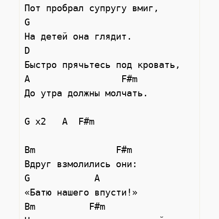
Пот пробрал супругу вмиг,

G

На детей она глядит.

D

Быстро прячьтесь под кровать,

A                 F#m

До утра должны молчать.

G x2   A  F#m

Bm               F#m

Вдруг взмолились они:

G            A

«Батю нашего впусти!»

Bm          F#m
