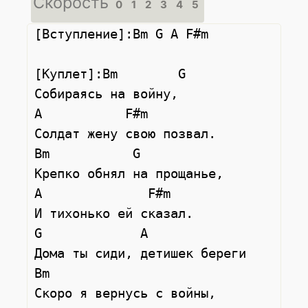
Скорость
0
1
2
3
4
5
[Вступление]:Bm G A F#m

[Куплет]:Bm        G

Собираясь на войну,

A           F#m

Солдат жену свою позвал.

Bm           G

Крепко обнял на прощанье,

A              F#m

И тихонько ей сказал.

G             A

Дома ты сиди, детишек береги

Bm

Скоро я вернусь с войны,
