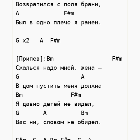
Возвратился с поля брани,

A             F#m

Был в одно плечо я ранен.

G x2   A  F#m

[Припев]:Bm                 F#m

Сжалься надо мной, жена –

G                  A

В дом пустить меня должна

Bm              F#m

Я давно детей не видел,

G       A          Bm

Вас ни, словом не обидел.
