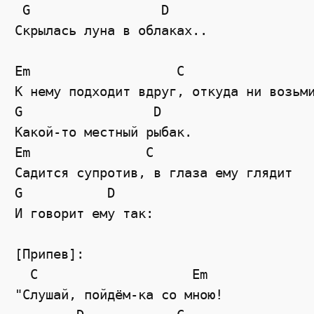
 G                 D

Скрылась луна в облаках..

Em                   C

К нему подходит вдруг, откуда ни возьми
G                 D

Какой-то местный рыбак.

Em               C

Садится супротив, в глаза ему глядит

G           D

И говорит ему так:

[Припев]:

  C                    Em

"Слушай, пойдём-ка со мною!
