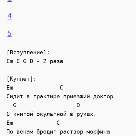
4
5
[Вступление]:

Em C G D - 2 раза

[Куплет]:

Em              C

Сидит в трактире приезжий доктор

  G                  D

С книгой окультной в руках.

Em             C

По венам бродит раствор морфина
