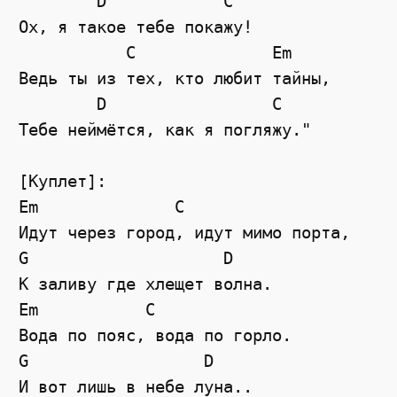
        D            C

Ох, я такое тебе покажу!

           C              Em

Ведь ты из тех, кто любит тайны,

        D                 C

Тебе неймётся, как я погляжу."

[Куплет]:

Em              C

Идут через город, идут мимо порта,

G                    D

К заливу где хлещет волна.

Em           C

Вода по пояс, вода по горло.

G                  D

И вот лишь в небе луна..
