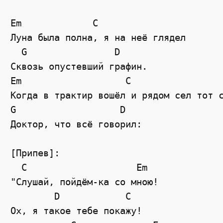
Em             C

Луна была полна, я на неё глядел

  G                D

Сквозь опустевший графин.

Em                   C

Когда в трактир вошёл и рядом сел тот с
G                   D

Доктор, что всё говорил:

[Припев]:

  C                    Em

"Слушай, пойдём-ка со мною!

        D            C

Ох, я такое тебе покажу!
