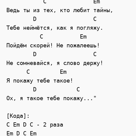
           C              Em

Ведь ты из тех, кто любит тайны,

        D                 C

Тебе неймётся, как я погляжу.

          C           Em

Пойдём скорей! Не пожалеешь!

        D                 C

Не сомневайся, я слово держу!

      C         Em

Я покажу тебе такое!

        D            C

Ох, я такое тебе покажу..."

[Кода]:

C Em D C - 2 раза
