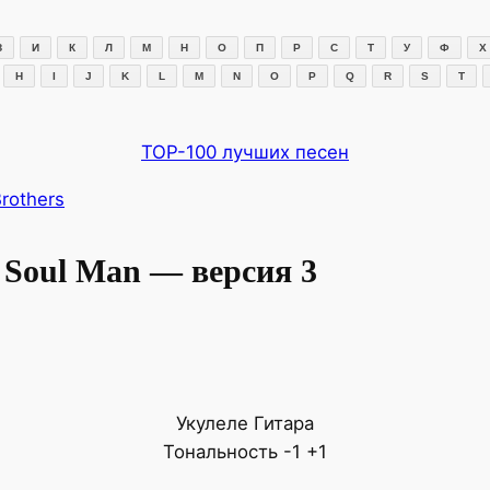
З
И
К
Л
М
Н
О
П
Р
С
Т
У
Ф
Х
H
I
J
K
L
M
N
O
P
Q
R
S
T
TOP-100 лучших песен
Brothers
— Soul Man — версия 3
Укулеле
Гитара
Тональность
-1
+1