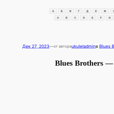
Перейти
к
А
Б
В
Г
Д
Е
Ж
содержимому
A
B
C
D
E
F
G
Дек 27, 2023
—
ukuleladmin
в
Blues 
от автора
Blues Brothers 