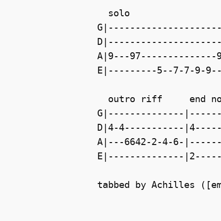
  solo
G|--------------------
D|--------------------
A|9---97--------------
E|---------5--7-7-9-9-
  outro riff     end n
G|--------------|-----
D|4-4-----------|4----
A|---6642-2-4-6-|-----
E|--------------|2----
tabbed by Achilles ([e