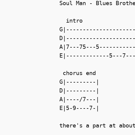
Soul Man - Blues Broth
  intro               
G|--------------------
D|--------------------
A|7---75---5----------
E|-------------5---7--
 chorus end
G|---------|
D|---------|
A|----/7---|
E|5-9----7-|
there's a part at abou