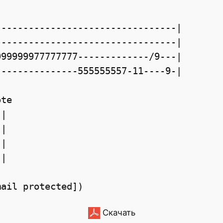
---------------------------------|
---------------------------------|
999999977777777-------------/9---|
---------------555555557-11----9-|
ote
-|
-|
-|
-|
mail protected])
Скачать