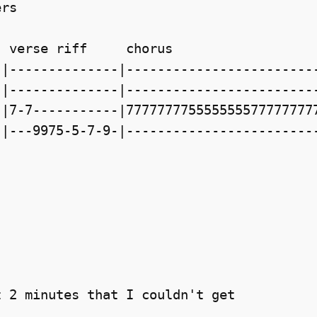
ers
  verse riff     chorus            
-|--------------|------------------------
-|--------------|------------------------
-|7-7-----------|777777775555555577777777
-|---9975-5-7-9-|------------------------
t 2 minutes that I couldn't get