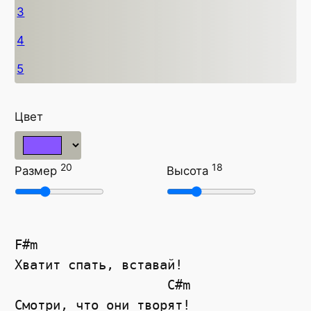
3
4
5
Цвет
20
18
Размер
Высота
F#m
Хватит спать, вставай!  
C#m
Смотри, что они творят!  