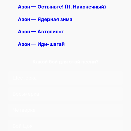
Азон — Остыньте! (ft. Наконечный)
Азон — Ядерная зима
Азон — Автопилот
Азон — Иди-шагай
Какой бой для этой песни?
Шестерка
Восьмерка
Четверка
Бой Цоя