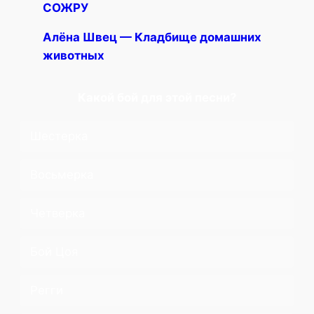
СОЖРУ
Алёна Швец — Кладбище домашних
животных
Какой бой для этой песни?
Шестерка
Восьмерка
Четверка
Бой Цоя
Регги