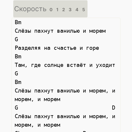
Скорость
0
1
2
3
4
5
Bm

Слёзы пахнут ванилью и морем

G

Разделяя на счастье и горе

Bm

Там, где солнце встаёт и уходит

G                             
Bm

Слёзы пахнут ванилью и морем, и 
морем, и морем

G                             D

Слёзы пахнут ванилью и морем, и 
морем, и морем
