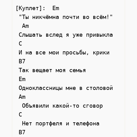
[Куплет]:  Em

 "Ты никчёмна почти во всём!"

  Am                   

 Слышать вслед я уже привыкла

 C

 И на все мои просьбы, крики

 B7

 Так вещает моя семья

 Em

 Одноклассницы мне в столовой

 Am

  Объявили какой-то сговор

 C

  Нет портфеля и телефона

 B7
