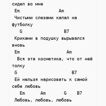
сидел во мне

 Em               Am

 Чистыми слезами капал на 
футболку

   G                B7

 Криками в подушку вырывался 
вновь

 Em                  Am

  Вся эта косметика, что от неё 
толку

 G                     B7   

 Ей нельзя нарисовать к самой 
себе любовь

   Em      Am       G    B7

 Любовь, любовь, любовь
