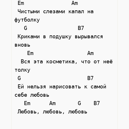
 Em               Am

 Чистыми слезами капал на 
футболку

   G                B7

 Криками в подушку вырывался 
вновь

    Em                 Am

  Вся эта косметика, что от неё 

толку

 G                     B7   

 Ей нельзя нарисовать к самой 
себе любовь

   Em      Am       G    B7

 Любовь, любовь, любовь
