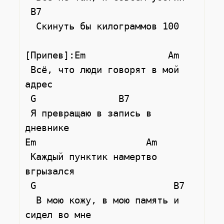
 B7

  Скинуть бы килограммов 100

[Припев]:Em               Am

 Всё, что люди говорят в мой 
адрес 

 G               B7

 Я превращаю в запись в 
дневнике

Em                    Am

 Каждый пунктик намертво 
вгрызался 

 G                         B7

  В мою кожу, в мою память и 
сидел во мне
