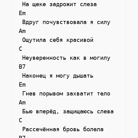
  На щеке задрожит слеза

 Em

  Вдруг почувствовала я силу

 Am

  Ощутила себя красивой

 C

  Неуверенность как в могилу

 B7

  Наконец я могу дышать

 Em

  Гнев порывом захватит тело

 Am

  Бью вперёд, защищаюсь слева

 C

  Рассечённая бровь болела
