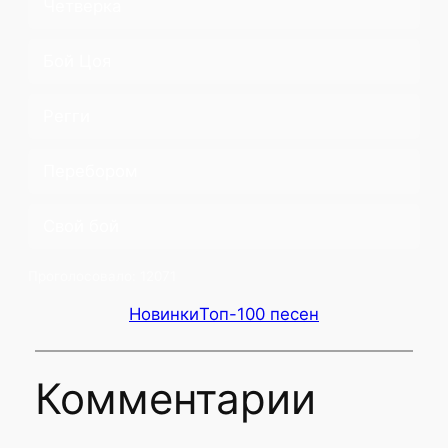
Четверка
Бой Цоя
Регги
Перебором
Свой бой
Проголосовало:
12071
Новинки
Топ-100 песен
Комментарии