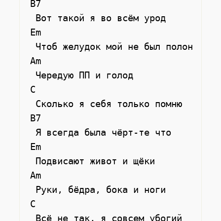
 B7

  Вот такой я во всём урод

 Em 

  Чтоб желудок мой не был полон

 Am

  Чередую ПП и голод

 C

  Сколько я себя только помню

 B7

  Я всегда была чёрт-те что

 Em

  Подвисают живот и щёки

 Am

  Руки, бёдра, бока и ноги

 C

  Всё не так, я совсем убогий
