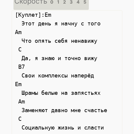
Скорость
0
1
2
3
4
5
[Куплет]:Em

  Этот день я начну с того

Am 

  Что опять себя ненавижу

 C

  Да, я знаю и точно вижу

 B7

  Свои комплексы наперёд

Em

  Шрамы белые на запястьях

 Am

  Заменяют давно мне счастье

 C

  Социальную жизнь и сласти
