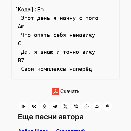
[Кода]:Em

  Этот день я начну с того

 Am 

  Что опять себя ненавижу

 C 

  Да, я знаю и точно вижу

 B7

Скачать
Еще песни автора