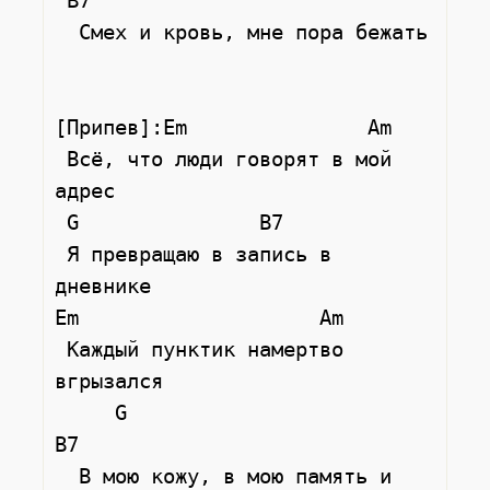
 B7

  Смех и кровь, мне пора бежать

[Припев]:Em               Am

 Всё, что люди говорят в мой 
адрес 

 G               B7

 Я превращаю в запись в 
дневнике

Em                    Am

 Каждый пунктик намертво 
вгрызался 

     G                        
B7

  В мою кожу, в мою память и 