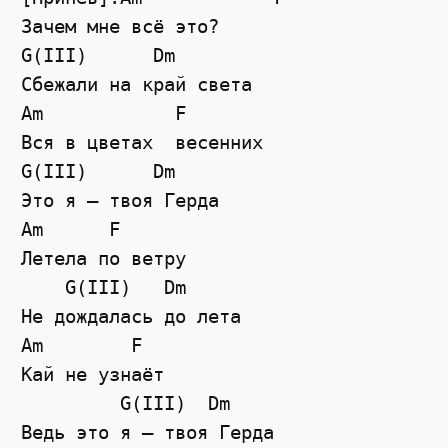
Зачем мне всё это?

G(III)      Dm

Сбежали на край света

Am            F

Вся в цветах  весенних

G(III)      Dm

Это я — твоя Герда

Am      F

Летела по ветру

    G(III)   Dm

Не дождалась до лета

Am        F

Кай не узнаёт

         G(III)  Dm

Ведь это я — твоя Герда
