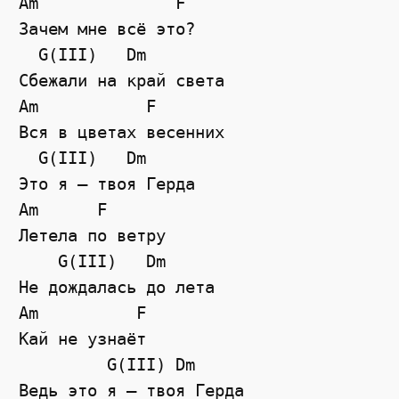
Am              F

Зачем мне всё это?

  G(III)   Dm

Сбежали на край света

Am           F

Вся в цветах весенних

  G(III)   Dm

Это я — твоя Герда

Am      F

Летела по ветру

    G(III)   Dm

Не дождалась до лета

Am          F

Кай не узнаёт

         G(III) Dm

Ведь это я — твоя Герда
