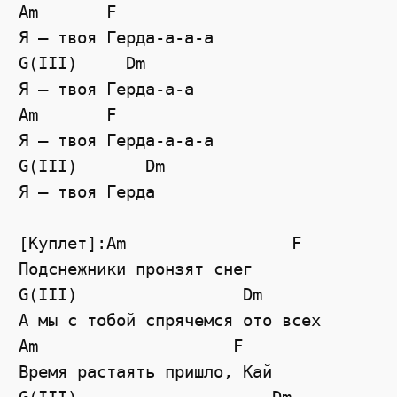
Am       F

Я — твоя Герда-а-а-а

G(III)     Dm       

Я — твоя Герда-а-а

Am       F

Я — твоя Герда-а-а-а

G(III)       Dm

Я — твоя Герда

[Куплет]:Am                 F

Подснежники пронзят снег

G(III)                 Dm

А мы с тобой спрячемся ото всех

Am                    F

Время растаять пришло, Кай
