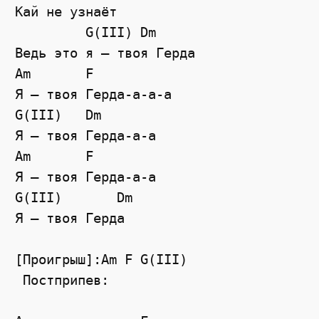
Кай не узнаёт

         G(III) Dm

Ведь это я — твоя Герда

Am       F

Я — твоя Герда-а-а-а

G(III)   Dm

Я — твоя Герда-а-а

Am       F

Я — твоя Герда-а-а

G(III)       Dm

Я — твоя Герда

[Проигрыш]:Am F G(III) 

 Постприпев:
