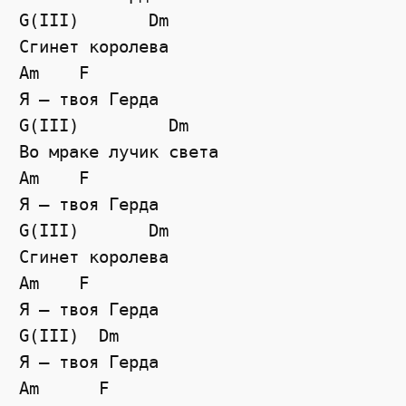
G(III)       Dm

Сгинет королева

Am    F

Я — твоя Герда

G(III)         Dm

Во мраке лучик света

Am    F

Я — твоя Герда

G(III)       Dm

Сгинет королева

Am    F

Я — твоя Герда

G(III)  Dm

Я — твоя Герда

Am      F
