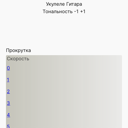
Укулеле
Гитара
Тональность
-1
+1
Прокрутка
Скорость
0
1
2
3
4
5