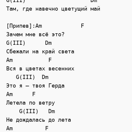
G(III)                    Dm

Там, где навечно цветущий май

[Припев]:Am            F

Зачем мне всё это?

G(III)      Dm

Сбежали на край света

Am           F

Вся в цветах весенних

   G(III)  Dm

Это я — твоя Герда

Am      F

Летела по ветру

    G(III)   Dm

Не дождалась до лета

Am          F
