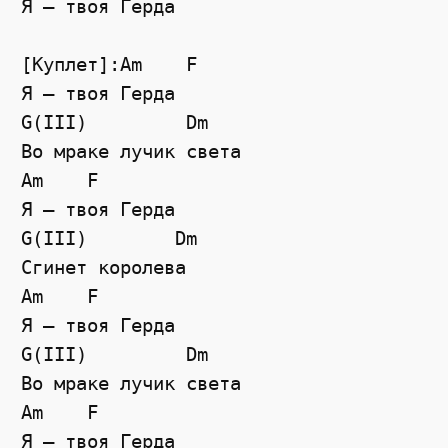
Я — твоя Герда

[Куплет]:Am    F

Я — твоя Герда

G(III)         Dm

Во мраке лучик света

Am    F

Я — твоя Герда

G(III)        Dm

Сгинет королева

Am    F

Я — твоя Герда

G(III)         Dm

Во мраке лучик света

Am    F

Я — твоя Герда
