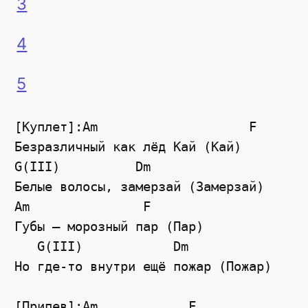
3
4
5
[Куплет]:Am                    F

Безразличный как лёд Кай (Кай)

G(III)          Dm

Белые волосы, замерзай (Замерзай)

Am               F

Губы — морозный пар (Пар)

   G(III)            Dm

Но где-то внутри ещё пожар (Пожар)

[Припев]:Am            F
