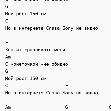
G

Мой рост 150 см

C                

Но в интернете Слава Богу не видно

E

Хватит сравнивать меня

Am

С монеточкой мне обидно

G

Мой рост 150 см

C                     E

Но в интернете Слава Богу не видно

Am                    G               C