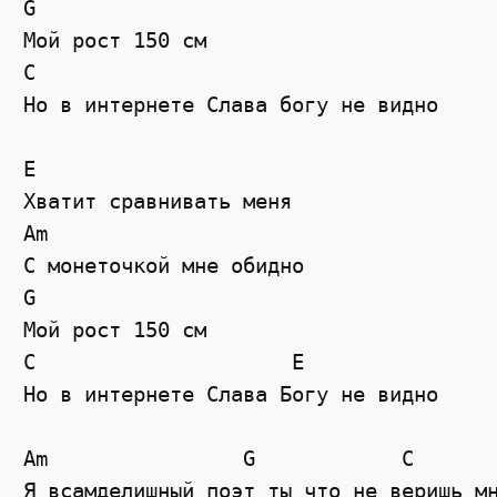
G

Мой рост 150 см

C

Но в интернете Слава богу не видно

E

Хватит сравнивать меня

Am

С монеточкой мне обидно

G

Мой рост 150 см

C                     Е

Но в интернете Слава Богу не видно

Am                G            C

Я всамделишный поэт ты что не веришь мн