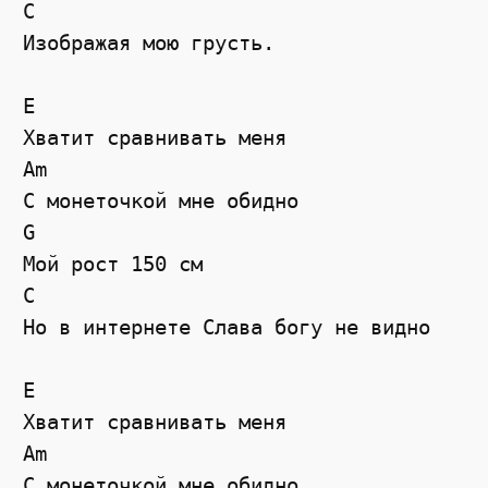
C

Изображая мою грусть.

E

Хватит сравнивать меня

Am

С монеточкой мне обидно

G

Мой рост 150 см

C

Но в интернете Слава богу не видно

E

Хватит сравнивать меня

Am

С монеточкой мне обидно
