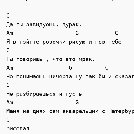
C

Да ты завидуешь, дурак.

Am                   G           C

Я в пэйнте розочки рисую и пою тебе

C

Ты говоришь , что это мрак.

Am                 G          C

Не понимаешь ничерта ну так бы и сказал
C

Не разбираешься и пусть

Am                   G

Меня на днях сам акварельщик с Петербур
C

рисовал,
