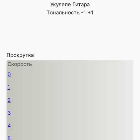
Укулеле
Гитара
Тональность
-1
+1
Прокрутка
Скорость
0
1
2
3
4
5