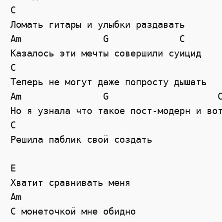
C

Ломать гитары и улыбки раздавать

Am               G             C

Казалось эти мечты совершили суицид

C

Теперь не могут даже попросту дышать

Am               G                    C
Но я узнала что такое пост-модерн и вот
C

Решила паблик свой создать

E

Хватит сравнивать меня

Am

С монеточкой мне обидно
