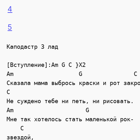
4
5
Каподастр 3 лад

[Вступление]:Am G C }X2

Am                   G               C

Сказала мама выбрось краски и рот закро
C

Не суждено тебе ни петь, ни рисовать.

Am                     G

Мне так хотелось стать маленькой рок-

    C

звездой,
