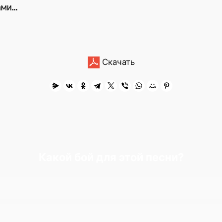
ами…
Скачать
Какой бой для этой песни?