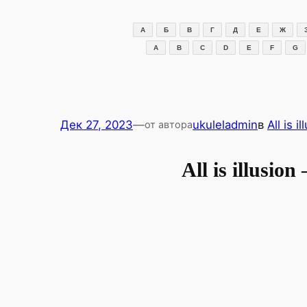
Перейти
к
А
Б
В
Г
Д
Е
Ж
содержимому
A
B
C
D
E
F
G
Дек 27, 2023
—
ukuleladmin
в
All is i
от автора
All is illusi