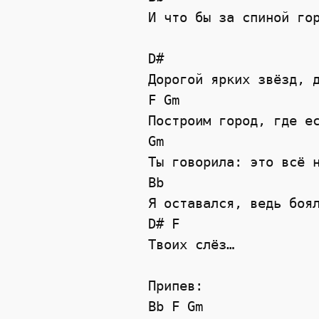
 И что бы за спиной го
D#
 Дорогой ярких звёзд, 
F
Gm
 Построим город, где е
Gm
 Ты говорила: это всё 
Bb
 Я оставался, ведь боя
D#
F
 Твоих слёз…
 Припев:
Bb
F
Gm