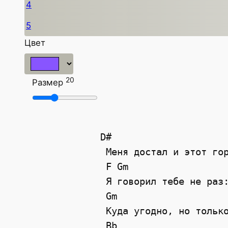
4
5
Цвет
20
Размер
D#
 Меня достал и этот го
F
Gm
 Я говорил тебе не раз
Gm
 Куда угодно, но тольк
Bb