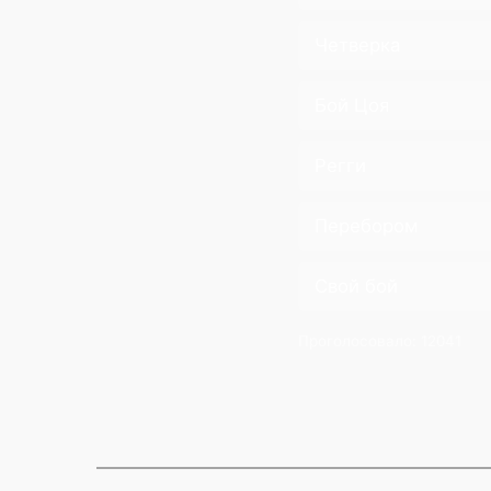
Четверка
Бой Цоя
Регги
Перебором
Свой бой
Проголосовало:
12041