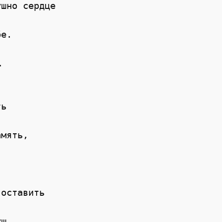
ушно сердце
бе.
…
ть
амять,
 оставить
уш,