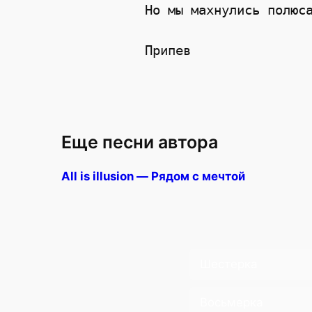
 Но мы махнулись полюс
 Припев
Еще песни автора
All is illusion — Рядом с мечтой
Шестерка
Восьмерка