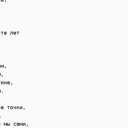
сте лет
ом,
м,
тине,
м.
се точки,
…
о мы сами,