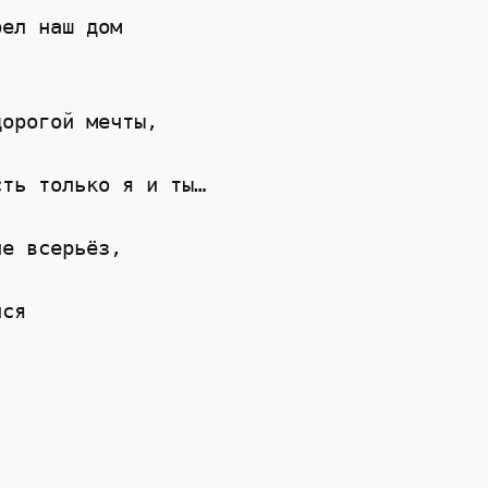
рел наш дом
дорогой мечты,
сть только я и ты…
не всерьёз,
лся