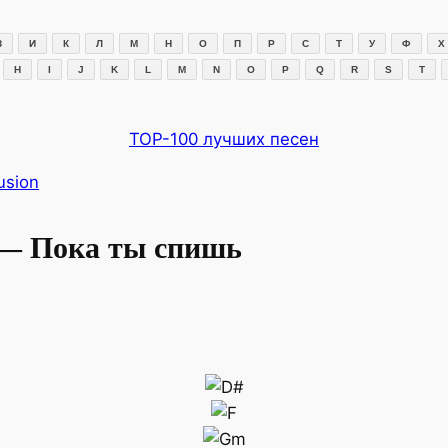
З
И
К
Л
М
Н
О
П
Р
С
Т
У
Ф
Х
H
I
J
K
L
M
N
O
P
Q
R
S
T
TOP-100 лучших песен
llusion
on — Пока ты спишь