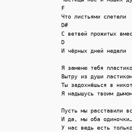
F
 Что листьями слетели
D#
 С ветвей прожитых вме
D
 И чёрных дней недели
 Я заменю тебя пластик
 Вытру из души ластико
 Ты задохнёшься в нико
 Я надышусь твоим дымо
 Пусть мы расставили в
 И да, мы оба одиночки
 У нас ведь есть тольк