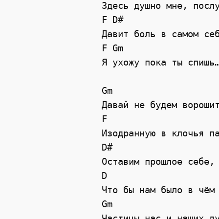
 Здесь душно мне, посл
F
D#
 Давит боль в самом се
F
Gm
 Я ухожу пока ты спишь
Gm
 Давай не будем вороши
F
 Изодранную в клочья п
D#
 Оставим прошлое себе,
D
 Что бы нам было в чём
Gm
 Частицы нас и наших д