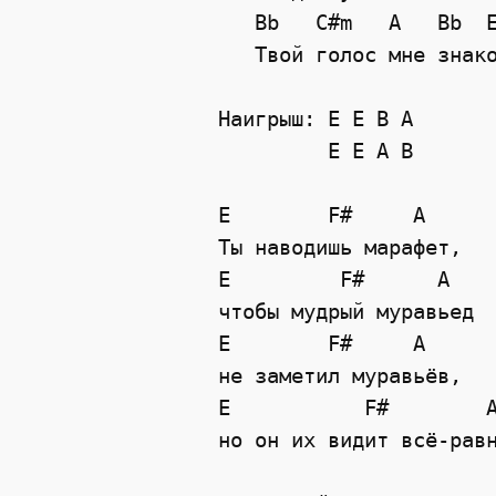
   Bb   C#m   A   Bb  E
   Твой голос мне знако
Наигрыш: E E B A

         E E A B

E        F#     A

Ты наводишь марафет, 

E         F#      A

чтобы мудрый муравьед 

E        F#     A

не заметил муравьёв, 

E           F#        A
но он их видит всё-равн