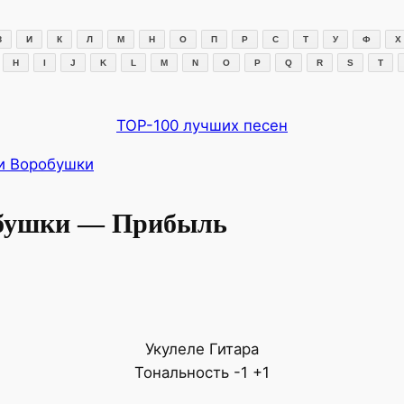
З
И
К
Л
М
Н
О
П
Р
С
Т
У
Ф
Х
H
I
J
K
L
M
N
O
P
Q
R
S
T
TOP-100 лучших песен
и Воробушки
бушки — Прибыль
Укулеле
Гитара
Тональность
-1
+1