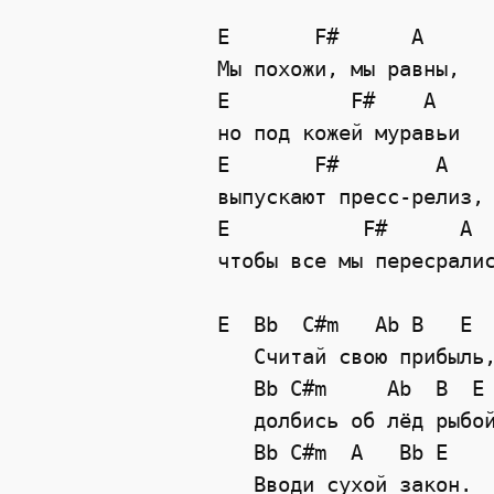
E       F#      A

Мы похожи, мы равны,

E          F#    A

но под кожей муравьи

E       F#        A

выпускают пресс-релиз, 
E           F#      A

чтобы все мы пересралис
E  Bb  C#m   Ab B   E

   Считай свою прибыль,
   Bb C#m     Ab  B  E

   долбись об лёд рыбой
   Bb C#m  A   Bb E

   Вводи сухой закон. 
