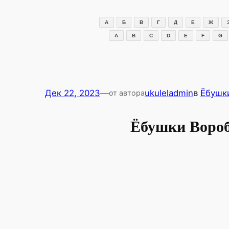
Перейти
к
А
Б
В
Г
Д
Е
Ж
содержимому
A
B
C
D
E
F
G
Дек 22, 2023
—
ukuleladmin
в
Ёбушк
от автора
Ёбушки Воро