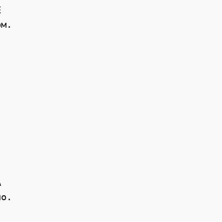


м. 



о. 
