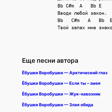
   Bb C#m  A   Bb E

   Вводи любой закон. 

   Bb   C#m   A   Bb  E
Еще песни автора
Ёбушки Воробушки — Арктический глаз
Ёбушки Воробушки — Если ты – змея
Ёбушки Воробушки — Жук-навозник
Ёбушки Воробушки — Злая обида