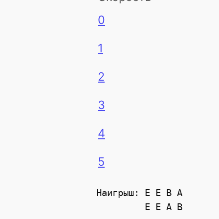
0
1
2
3
4
5
Наигрыш: E E B A

         E E A B
