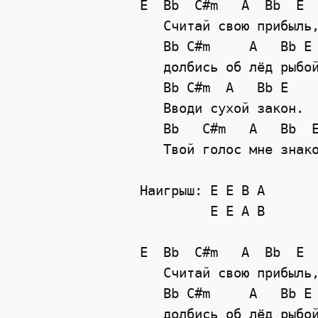
E  Bb  C#m   A  Bb  E

   Считай свою прибыль,
   Bb C#m     A   Bb E

   долбись об лёд рыбой
   Bb C#m  A   Bb E

   Вводи сухой закон. 

   Bb   C#m   A   Bb  E
   Твой голос мне знако
Наигрыш: E E B A

         E E A B

E  Bb  C#m   A  Bb  E

   Считай свою прибыль,
   Bb C#m     A   Bb E

   долбись об лёд рыбой