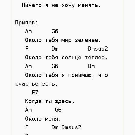
  Ничего я не хочу менять.

Припев:

   Am      G6

   Около тебя мир зеленее,

   F       Dm         Dmsus2

   Около тебя солнце теплее,

   Am      G6         Dm

   Около тебя я понимаю, что 
счастье есть,

     E7

   Когда ты здесь,

   Am       G6

   Около меня,

   F       Dm Dmsus2
