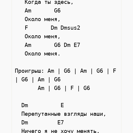
   Когда ты здесь,

   Am       G6

   Около меня,

   F       Dm Dmsus2

   Около меня,

   Am       G6 Dm E7

   Около меня.

Проигрыш: Am | G6 | Am | G6 | F 
| G6 | Am | G6

       Am | G6 | F | G6

  Dm          E

  Перепутанные взгляды наши,

  Dm         E7

  Ничего я не хочу менять.
