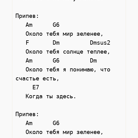
Припев:

   Am      G6

   Около тебя мир зеленее,

   F       Dm         Dmsus2

   Около тебя солнце теплее,

   Am      G6         Dm

   Около тебя я понимаю, что 
счастье есть,

     E7

   Когда ты здесь.

Припев:

   Am      G6

   Около тебя мир зеленее,
