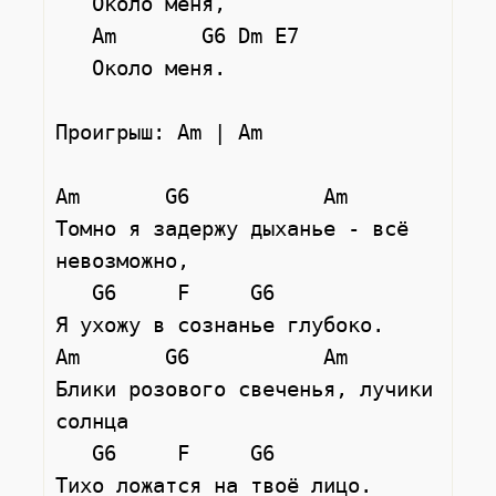
   Около меня,

   Am       G6 Dm E7

   Около меня.

Проигрыш: Am | Am

Am       G6           Am

Томно я задержу дыханье - всё 
невозможно,

   G6     F     G6

Я ухожу в сознанье глубоко.

Am       G6           Am

Блики розового свеченья, лучики 
солнца

   G6     F     G6

Тихо ложатся на твоё лицо.
