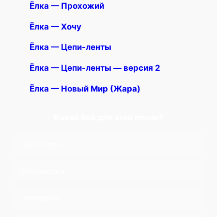
Ëлка — Прохожий
Ëлка — Хочу
Ëлка — Цепи-ленты
Ëлка — Цепи-ленты — версия 2
Ëлка — Новый Мир (Жара)
Какой бой для этой песни?
Шестерка
Восьмерка
Четверка