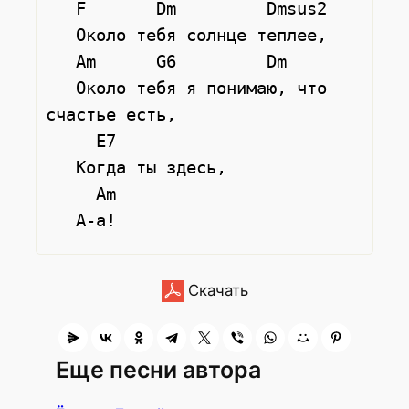
   F       Dm         Dmsus2

   Около тебя солнце теплее,

   Am      G6         Dm

   Около тебя я понимаю, что 
счастье есть,

     E7

   Когда ты здесь,

     Am

Скачать
Еще песни автора