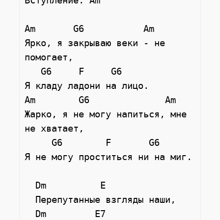
Вступление: Am

Am       G6           Am

Ярко, я закрываю веки - не 
помогает,

   G6     F     G6

Я кладу ладони на лицо.

Am        G6              Am

Жарко, я не могу напиться, мне 
не хватает,

     G6        F       G6

Я не могу проститься ни на миг.

  Dm          E

  Перепутанные взгляды наши,

  Dm         E7
