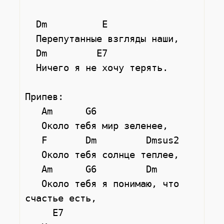
  Dm          E

  Перепутанные взгляды наши,

  Dm         E7

  Ничего я не хочу терять.

Припев:

   Am      G6

   Около тебя мир зеленее,

   F       Dm         Dmsus2

   Около тебя солнце теплее,

   Am      G6         Dm

   Около тебя я понимаю, что 
счастье есть,

     E7
