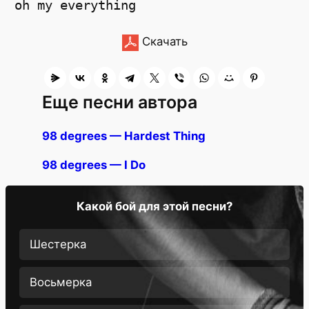
Скачать
Еще песни автора
98 degrees — Hardest Thing
98 degrees — I Do
Какой бой для этой песни?
Шестерка
Восьмерка