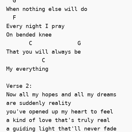
  G  

When nothing else will do 

  F  

Every night I pray 

On bended knee 

       C              G  

That you will always be 

           C  

My everything 

Verse 2:

Now all my hopes and all my dreams 

are suddenly reality 

you've opened up my heart to feel 

a kind of love that's truly real 

a guiding light that'll never fade 
