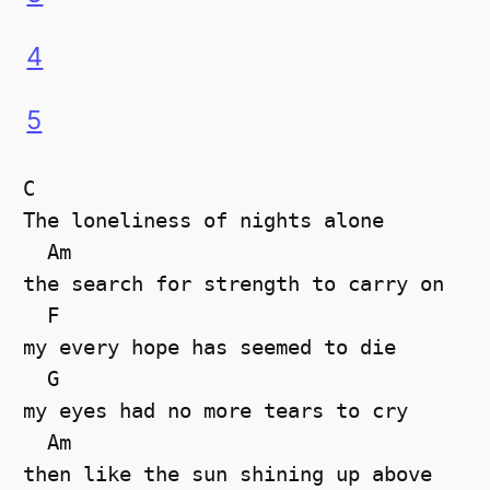
4
5
C  

The loneliness of nights alone 

  Am  

the search for strength to carry on 

  F  

my every hope has seemed to die 

  G  

my eyes had no more tears to cry 

  Am  

then like the sun shining up above 
