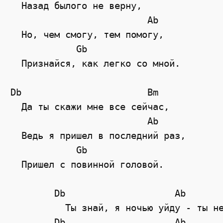
  Назад былого не верну,
Ab
  Но, чем смогу, тем помогу,
Gb
  Признайся, как легко со мной.
Db
Bm
  Да ты скажи мне все сейчас,
Ab
  Ведь я пришел в последний раз,
Gb
  Пришел с повинной головой.
Db
Ab
	  Ты знай, я ночью уйду - ты н
Db
Ab