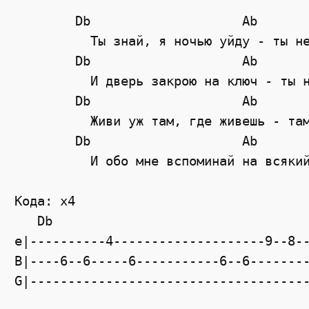
Db
Ab
	  Ты знай, я ночью уйду - ты н
Db
Ab
	  И дверь закрою на ключ - ты 
Db
Ab
	  Живи уж там, где живешь - та
Db
Ab
	  И обо мне вспоминай на всяки
Кода: x4
Db
e|----------4--------------------9--8-
B|----6--6-----6-----------6--6-------
G|------------------------------------