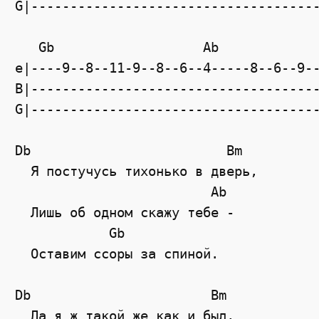
G|------------------------------------
Gb
Ab
e|----9--8--11-9--8--6--4-----8--6--9-
B|------------------------------------
G|------------------------------------
Db
Bm
  Я постучусь тихонько в дверь,
Ab
  Лишь об одном скажу тебе -
Gb
  Оставим ссоры за спиной.
Db
Bm
  Да я ж такой же как и был,