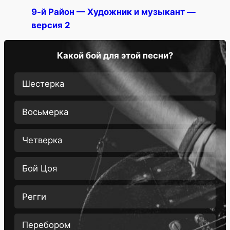
9-й Район — Художник и музыкант —
версия 2
Какой бой для этой песни?
Шестерка
Восьмерка
Четверка
Бой Цоя
Регги
Перебором