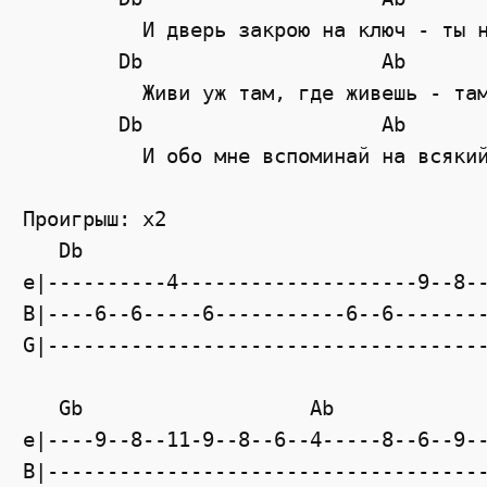
	  И дверь закрою на ключ - ты 
Db
Ab
	  Живи уж там, где живешь - та
Db
Ab
	  И обо мне вспоминай на всяки
Проигрыш: x2
Db
e|----------4--------------------9--8-
B|----6--6-----6-----------6--6-------
G|------------------------------------
Gb
Ab
e|----9--8--11-9--8--6--4-----8--6--9-
B|------------------------------------