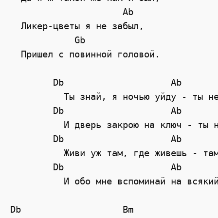
Ab
  Ликер-цветы я не забыл,
Gb
  Пришел с повинной головой.
Db
Ab
	  Ты знай, я ночью уйду - ты н
Db
Ab
	  И дверь закрою на ключ - ты 
Db
Ab
	  Живи уж там, где живешь - та
Db
Ab
	  И обо мне вспоминай на всяки
Db
Bm