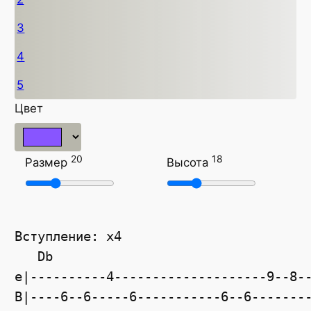
3
4
5
Цвет
20
18
Размер
Высота
Вступление: x4
Db
e|----------4--------------------9--8-
B|----6--6-----6-----------6--6-------