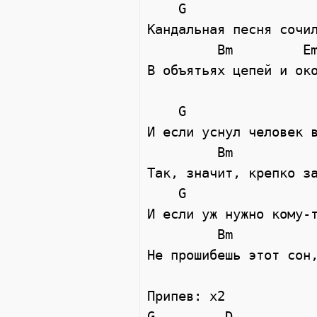
    G                  Am

Кандальная песня сочил
         Bm         Em

В объятьях цепей и око
    G                  Am

И если уснул человек в
         Bm                   Em

Так, значит, крепко за
    G                  Am

И если уж нужно кому-т
         Bm                   Em

Не прошибешь этот сон,
Припев: x2

G         D           