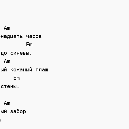


надцать часов

до синевы.

ый кожаный плащ

стены.

ый забор


