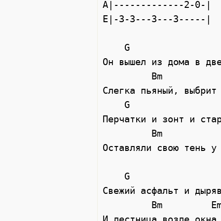
A|-------------2-0-|  
E|-3-3---3---3-----|

    G                  Am

Он вышел из дома в две
         Bm                   Em

Слегка пьяный, выбрит 
    G                  Am

Перчатки и зонт и стар
         Bm               Em

Оставляли свою тень у 
    G                  Am

Свежий асфальт и дыряв
         Bm         Em

И лестница возле окна.