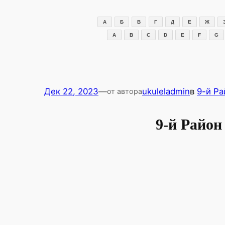
Перейти
к
А
Б
В
Г
Д
Е
Ж
содержимому
A
B
C
D
E
F
G
Дек 22, 2023
—
ukuleladmin
в
9-й Ра
от автора
9-й Район