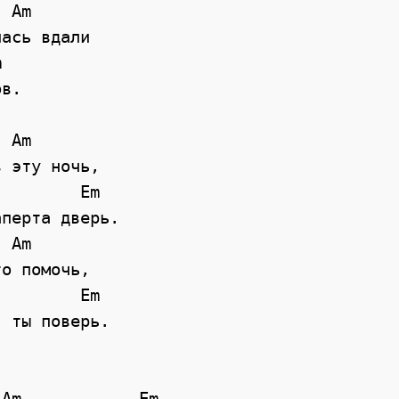
ась вдали

в.

 эту ночь,

перта дверь.

о помочь,

 ты поверь.

Am            Em          
