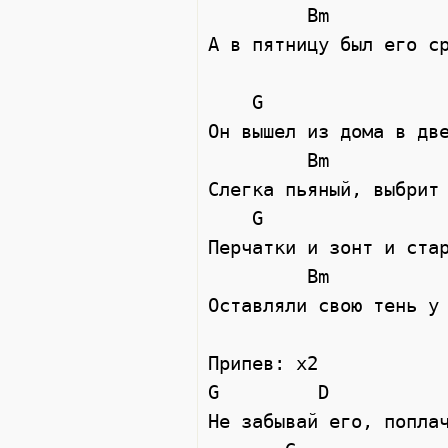
         Bm           Em

А в пятницу был его ср
    G                  Am

Он вышел из дома в две
         Bm                   Em

Слегка пьяный, выбрит 
    G                  Am

Перчатки и зонт и стар
         Bm               Em

Оставляли свою тень у 
Припев: x2

G         D           
Не забывай его, поплач