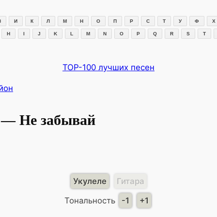
З
И
К
Л
М
Н
О
П
Р
С
Т
У
Ф
Х
H
I
J
K
L
M
N
O
P
Q
R
S
T
TOP-100 лучших песен
йон
 — Не забывай
Укулеле
Гитара
Тональность
-1
+1