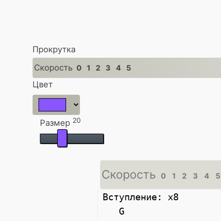
Прокрутка
Скорость
0
1
2
3
4
5
Цвет
20
Размер
Скорость
0
1
2
3
4
5
Вступление: x8

   G
