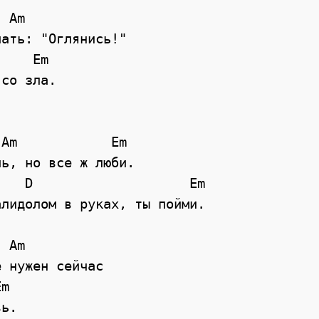
ать: "Оглянись!"

со зла.

Am            Em          

ь, но все ж люби.            

лидолом в руках, ты пойми. 

 нужен сейчас

ь.
