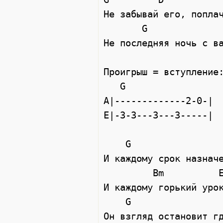
Не забывай его, поплач
       G                 D                    Em 

Не последняя ночь с ва
Проигрыш = вступление:
   G

A|-------------2-0-|  
E|-3-3---3---3-----|

    G                  Am

И каждому срок назначе
         Bm          Em

И каждому горький урок
    G                  Am

Он взгляд остановит гд