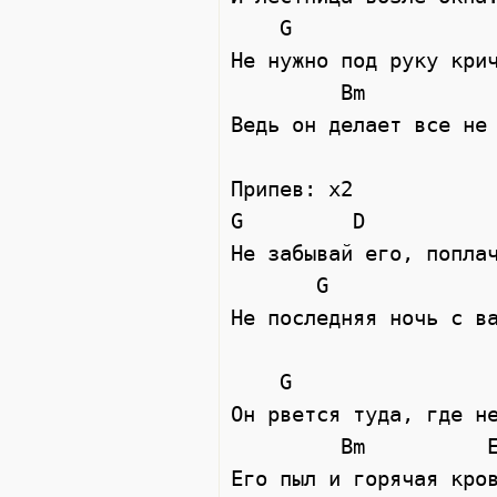
    G                  Am

Не нужно под руку крич
         Bm               Em

Ведь он делает все не 
Припев: x2

G         D           
Не забывай его, поплач
       G                 D                    Em 

Не последняя ночь с ва
    G                  Am

Он рвется туда, где не
         Bm          Em

Его пыл и горячая кров