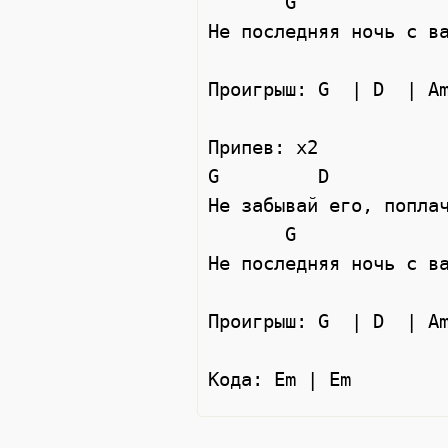
       G                 D                    Em 

Не последняя ночь с ва
Проигрыш: G  | D  | Am
Припев: x2

G         D           
Не забывай его, поплач
       G                 D                    Em 

Не последняя ночь с ва
Проигрыш: G  | D  | Am