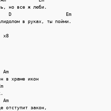
ь, но все ж люби.            

лидолом в руках, ты пойми. 

 x8



н в храме икон

.

е отступит закон,
