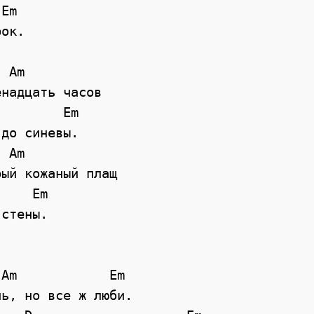
ок.

надцать часов

до синевы.

ый кожаный плащ

стены.

Am            Em          

ь, но все ж люби.            
