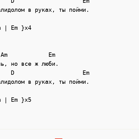
лидолом в руках, ты пойми. 

 | Em }x4

Am            Em          

ь, но все ж люби.            

лидолом в руках, ты пойми. 

 | Em }x5
