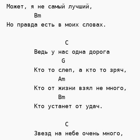
Может, я не самый лучший,

        Bm

Но правда есть в моих словах.

	         C

	Ведь у нас одна дорога

	        G

	Кто то слеп, а кто то зряч,

	       Am

	Кто от жизни взял не много,

	       Bm

	Кто устанет от удач.

	         C

	Звезд на небе очень много,
