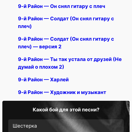
9-й Район — Он снял гитару с плеч
9-й Район — Солдат (Он снял гитару с
плеч)
9-й Район — Солдат (Он снял гитару с
плеч) — версия 2
9-й Район — Ты так устала от друзей (Не
думай о плохом 2)
9-й Район — Харлей
9-й Район — Художник и музыкант
Какой бой для этой песни?
Шестерка