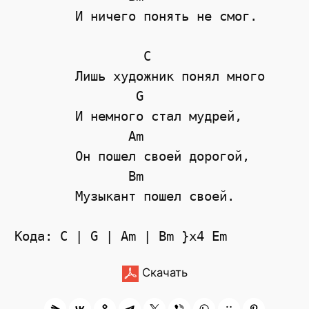
	И ничего понять не смог.

	         C

	Лишь художник понял много

	        G

	И немного стал мудрей,

	       Am

	Он пошел своей дорогой,

	       Bm

	Музыкант пошел своей.

Скачать