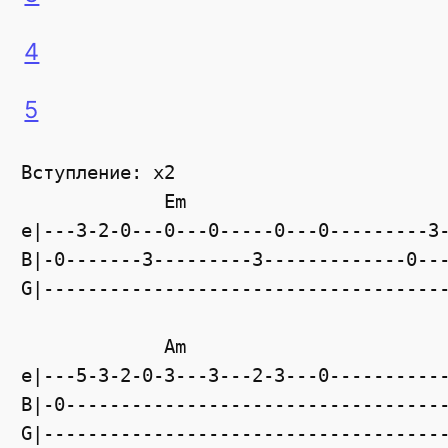
4
5
Вступление: x2

             Em                        
e|---3-2-0---0---0-----0---0---------3-
B|-0-------3---------3-------------0---
G|-------------------------------------
             Am                        
e|---5-3-2-0-3---3---2-3---0-----------
B|-0-----------------------------------
G|-------------------------------------