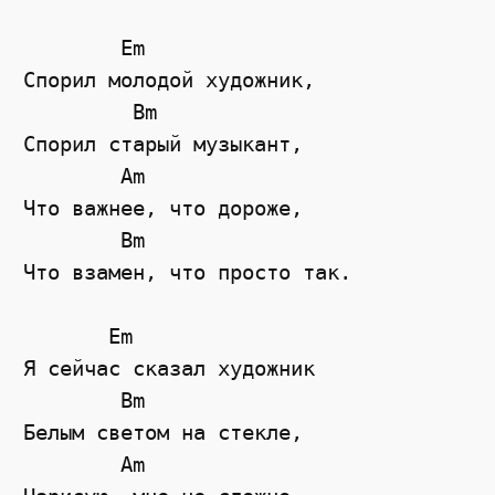
        Em

Спорил молодой художник,

         Bm

Спорил старый музыкант,

        Am

Что важнее, что дороже,

        Bm

Что взамен, что просто так.

       Em

Я сейчас сказал художник

        Bm

Белым светом на стекле,

        Am
