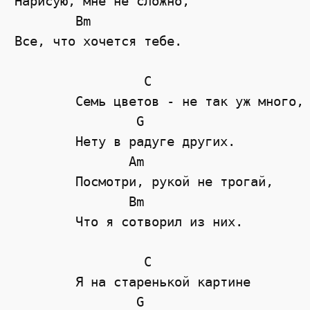
Нарисую, мне не сложно,

        Bm

Все, что хочется тебе.

	         C

	Семь цветов - не так уж много,

	        G

	Нету в радуге других.

	       Am

	Посмотри, рукой не трогай,

	       Bm

	Что я сотворил из них.

	         C

	Я на старенькой картине

	        G
