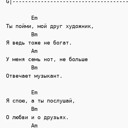
G|-------------------------------------
        Em

Ты пойми, мой друг художник,

        Bm

Я ведь тоже не богат.

        Am

У меня семь нот, не больше

        Bm

Отвечает музыкант.

        Em

Я спою, а ты послушай,

        Bm

О любви и о друзьях.

        Am
