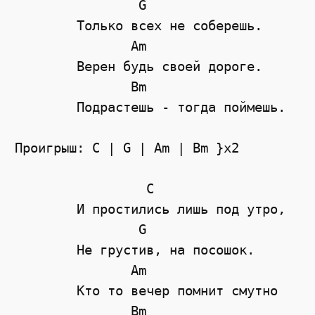
	        G

	Только всех не соберешь.

	       Am

	Верен будь своей дороге.

	       Bm

	Подрастешь - тогда поймешь.

Проигрыш: C | G | Am | Bm }x2 

	         C

	И простились лишь под утро,

	        G

	Не грустив, на посошок.

	       Am

	Кто то вечер помнит смутно

	       Bm
