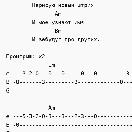
	Нарисую новый штрих

	       Am

	И мое узнают имя

	       Bm

	И забудут про других.

Проигрыш: x2

             Em                        
e|---3-2-0---0---0-----0---0---------3-
B|-0-------3---------3-------------0---
G|-------------------------------------
             Am                        
e|---5-3-2-0-3---3---2-3---0-----------
B|-0-----------------------------------