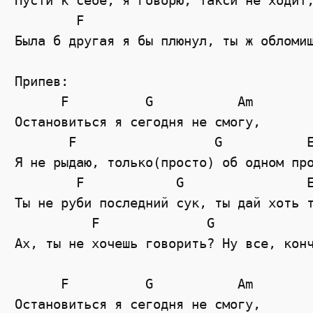
Пусти к себе, я говорю, такси не ходит,
        F                              
Была б другая я бы плюнул, ты ж обломиш
Припев:

      F          G           Am 

Остановиться я сегодня не смогу,

       F                  G           E
Я не рыдаю, только(просто) об одном про
        F            G                E
Ты не руби последний сук, ты дай хоть т
          F              G             
Ах, ты не хочешь говорить? Ну все, конч
      F          G           Am 

Остановиться я сегодня не смогу,
