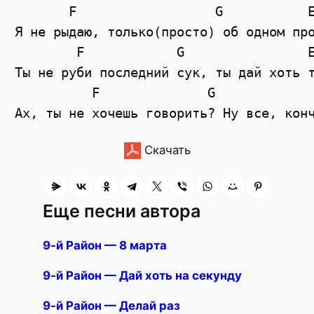
       F                  G           E
Я не рыдаю, только(просто) об одном про
        F            G                E
Ты не руби последний сук, ты дай хоть т
          F              G             
Скачать
Еще песни автора
9-й Район — 8 марта
9-й Район — Дай хоть на секунду
9-й Район — Делай раз