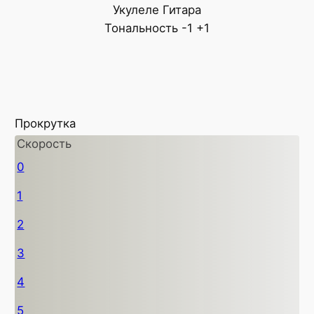
Укулеле
Гитара
Тональность
-1
+1
Прокрутка
Скорость
0
1
2
3
4
5