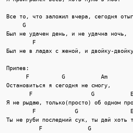
                                       
Все то, что заложил вчера, сегодня отыг
     G 

Был не удачен день, и не удачна ночь,

        F                              
Был не в ладах с женой, и двойку-двойку
Припев:

      F          G           Am 

Остановиться я сегодня не смогу,

       F                  G           E
Я не рыдаю, только(просто) об одном про
        F            G                E
Ты не руби последний сук, ты дай хоть т
          F              G             