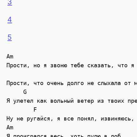
3
4
5
Am

Прости, но я звоню тебе сказать, что я 
                                       
Прости, что очень долго не слыхала от м
     G 

Я улетел как вольный ветер из твоих пре
        F                              
Ну не ругайся, я все понял, извиняюсь, 
Am

Я проигрался весь, хоть пулю в лоб.
