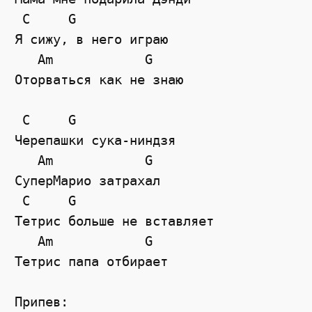
C
G
Я сижу, в него играю 
Am
G
Оторваться как не знаю
C
G
Черепашки сука-ниндзя
Am
G
СуперМарио затрахал
C
G
Тетрис больше не вставляет
Am
G
Тетрис папа отбирает
Припев: 