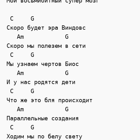
Мой восьмибитный супер мозг 
C
G
Скоро будет эра Виндовс
Am
G
Скоро мы полезем в сети
C
G
Мы узнаем чертов Биос
Am
G
И у нас родятся дети
C
G
Что же это бля происходит
Am
G
Параллельные создания
C
G
Ходим мы по белу свету