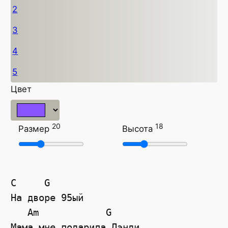
2
3
4
5
Цвет
20
18
Размер
Высота
C
G
На дворе 95ый
Am
G
Мама мне подарила Дэнди