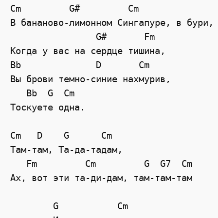
Cm         G#         Cm 

В бананово-лимонном Сингапуре, в бури,

                G#       Fm

Когда y вас на сердце тишина,

Bb              D       Cm

Вы брови темно-синие нахмурив,

   Bb  G  Cm

Тоскуете одна.

Cm   D    G      Cm  

Там-там, Та-да-тадам, 

   Fm         Cm         G  G7  Cm 

Ах, вот эти та-ди-дам, там-там-там

	G           Cm
