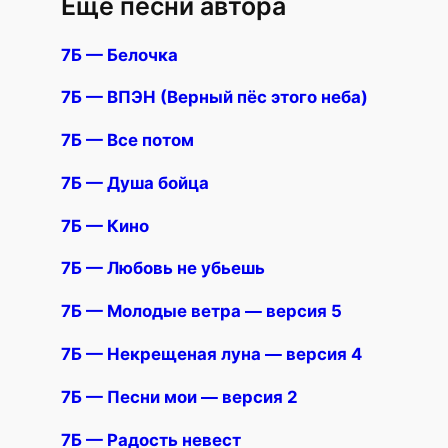
Еще песни автора
7Б — Белочка
7Б — ВПЭН (Верный пёс этого неба)
7Б — Все потом
7Б — Душа бойца
7Б — Кино
7Б — Любовь не убьешь
7Б — Молодые ветра — версия 5
7Б — Некрещеная луна — версия 4
7Б — Песни мои — версия 2
7Б — Радость невест