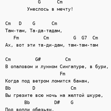
            G      Cm

	Унеслось в мечту!

Cm   D    G      Cm  

Там-там, Та-да-тадам, 

   Fm         Cm         G  G7  Cm 

Ах, вот эти та-ди-дам, там-там-там 

Cm         G#         Cm 

В опаловом и лунном Сингапуре, в бури,

                    Fm       

Когда под ветром ломится банан,

Bb        D             Cm

Вы грезите всю ночь на желтой шкуре,

       Bb         D#    G 

Под вопли обезьян.
