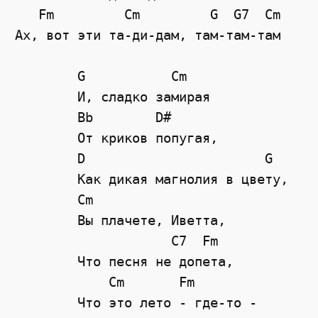
   Fm         Cm         G  G7  Cm 

Ах, вот эти та-ди-дам, там-там-там

	G           Cm

	И, сладко замирая

	Bb        D#

	От криков попугая,

	D                       G

	Как дикая магнолия в цвету,

	Cm

	Вы плачете, Иветта,

	            C7  Fm

	Что песня не допета,

	    Cm       Fm 

	Что это лето - где-то -
