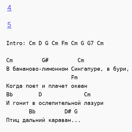
4
5
Intro: Cm D G Cm Fm Cm G G7 Cm 

Cm         G#         Cm 

В бананово-лимонном Сингапуре, в бури,

                    Fm       

Когда поет и плачет океан

Bb        D             Cm

И гонит в ослепительной лазури

       Bb         D# G 

Птиц дальний караван...
