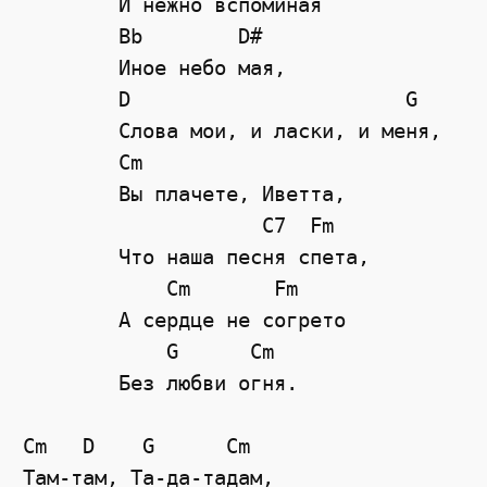
	И нежно вспоминая

	Bb        D#

	Иное небо мая,

	D                       G

	Слова мои, и ласки, и меня,

	Cm

	Вы плачете, Иветта,

	            C7  Fm

	Что наша песня спета,

	    Cm       Fm 

	А сердце не согрето

            G      Cm

	Без любви огня.

Cm   D    G      Cm  

Там-там, Та-да-тадам, 
