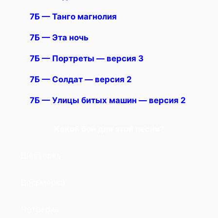
7Б — Танго магнолия
7Б — Эта ночь
7Б — Портреты — версия 3
7Б — Солдат — версия 2
7Б — Улицы битых машин — версия 2
Какой бой для этой песни?
Шестерка
Восьмерка
Четверка