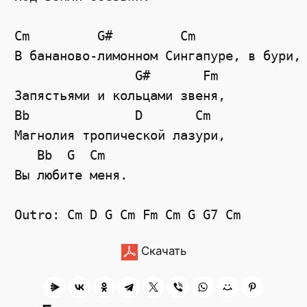
Cm         G#         Cm 

В бананово-лимонном Сингапуре, в бури,

                G#       Fm

Запястьями и кольцами звеня,

Bb              D       Cm

Магнолия тропической лазури,

   Bb  G  Cm

Вы любите меня.

Скачать