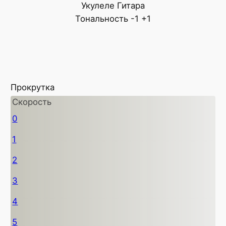
Укулеле
Гитара
Тональность
-1
+1
Прокрутка
Скорость
0
1
2
3
4
5